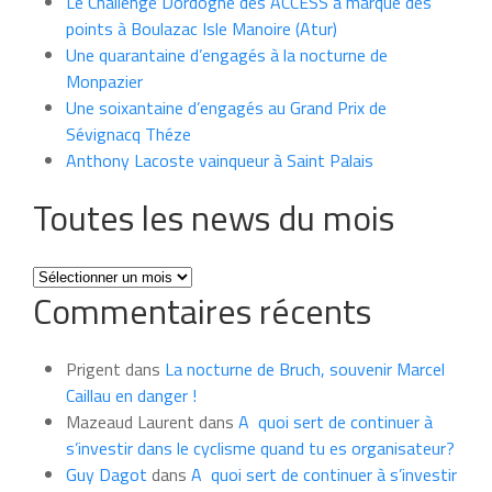
Le Challenge Dordogne des ACCESS a marqué des
points à Boulazac Isle Manoire (Atur)
Une quarantaine d’engagés à la nocturne de
Monpazier
Une soixantaine d’engagés au Grand Prix de
Sévignacq Théze
Anthony Lacoste vainqueur à Saint Palais
Toutes les news du mois
Toutes
Commentaires récents
les
news
du
Prigent
dans
La nocturne de Bruch, souvenir Marcel
mois
Caillau en danger !
Mazeaud Laurent
dans
A quoi sert de continuer à
s’investir dans le cyclisme quand tu es organisateur?
Guy Dagot
dans
A quoi sert de continuer à s’investir