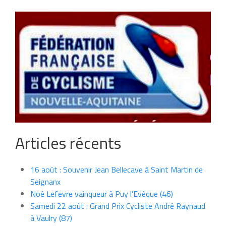
Articles récents
16 août : Souvenir Jean Bellecave à Saint Martin de
Seignanx
Noé Lefevre vainqueur à Puy l’Evêque (46)
Samedi 22 août : Grand Prix Cycliste André Raynaud
à Vaulry (87)