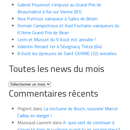
Gabriel Peyencet s’impose au Grand Prix de
Beauchabrol à Aix sur Vienne (87)
Noa Puntous vainqueur à Salies de Béarn
Romain Campistrous et Axel Fontaine vainqueurs du
67ème Grand Prix de Biran
Lerm et Musset du 9 Août est annulée !
Valentin Renard 1er à Sévignacq Théze (64)
8 Août les épreuves de Saint GERME (32) annulées
Toutes les news du mois
Toutes
Commentaires récents
les
news
du
Prigent
dans
La nocturne de Bruch, souvenir Marcel
mois
Caillau en danger !
Mazeaud Laurent
dans
A quoi sert de continuer à
s’investir dans le cyclisme quand tu es organisateur?