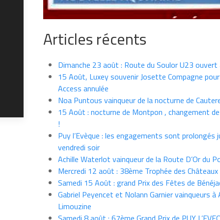
Articles récents
Dimanche 23 août : Route du Soulor U23 ouvert
15 Août, Luxey souvenir Josette Compagne pour
Access annulée
Noa Puntous vainqueur de la nocturne de Cauter
15 Août : nocturne de Montpon , changement de
!
Puy l’Evèque : les engagements sont prolongés j
vendredi soir
Achille Waterlot vainqueur de la Route D’Or du P
Mercredi 12 août : 38ème Trophée des Châteaux
Samedi 15 Août : grand Prix des Fêtes de Bénéja
Gabriel Peyencet et Nolann Garnier vainqueurs à A
Limouzine
Samedi 8 août : 67ème Grand Prix de PUY L’EVE