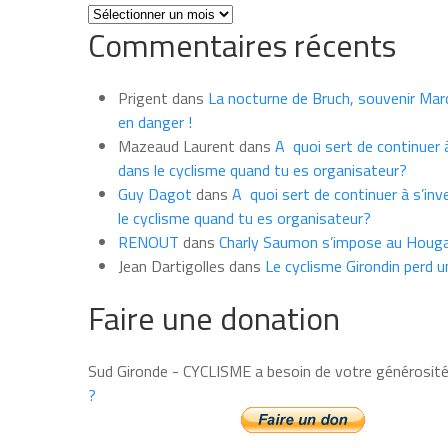
Toutes
Commentaires récents
les
news
du
Prigent
dans
La nocturne de Bruch, souvenir Marce
mois
en danger !
Mazeaud Laurent
dans
A quoi sert de continuer à
dans le cyclisme quand tu es organisateur?
Guy Dagot
dans
A quoi sert de continuer à s’inv
le cyclisme quand tu es organisateur?
RENOUT
dans
Charly Saumon s’impose au Houga
Jean Dartigolles
dans
Le cyclisme Girondin perd u
Faire une donation
Sud Gironde - CYCLISME a besoin de votre générosit
?