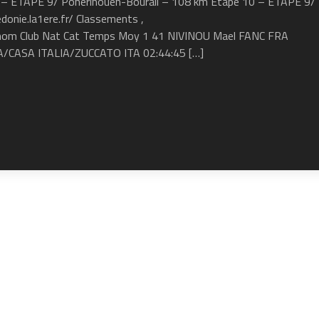
– ETAPE 9/ Ponérihouen-Bourail – 108 km Etape 10 – ETAPE 9/
donie.la1ere.fr/ Classements ,
rénom Club Nat Cat Temps Moy 1 41 NIVINOU Mael FANC FRA
A/CASA ITALIA/ZUCCATO ITA 02:44:45 […]