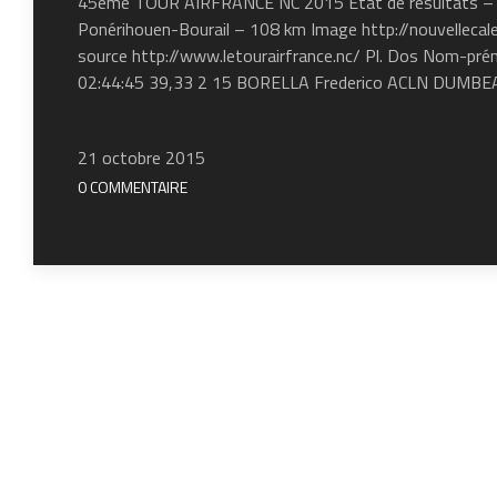
45ème TOUR AIRFRANCE NC 2015 Etat de résultats – 
Ponérihouen-Bourail – 108 km Image http://nouvellecale
source http://www.letourairfrance.nc/ Pl. Dos Nom-p
02:44:45 39,33 2 15 BORELLA Frederico ACLN DUMBE
21 octobre 2015
0 COMMENTAIRE