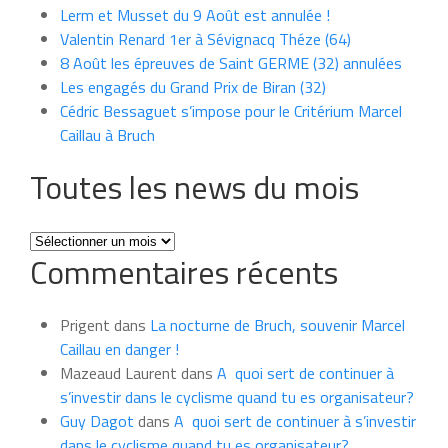
Lerm et Musset du 9 Août est annulée !
Valentin Renard 1er à Sévignacq Théze (64)
8 Août les épreuves de Saint GERME (32) annulées
Les engagés du Grand Prix de Biran (32)
Cédric Bessaguet s’impose pour le Critérium Marcel
Caillau à Bruch
Toutes les news du mois
Toutes
Commentaires récents
les
news
du
Prigent
dans
La nocturne de Bruch, souvenir Marcel
mois
Caillau en danger !
Mazeaud Laurent
dans
A quoi sert de continuer à
s’investir dans le cyclisme quand tu es organisateur?
Guy Dagot
dans
A quoi sert de continuer à s’investir
dans le cyclisme quand tu es organisateur?