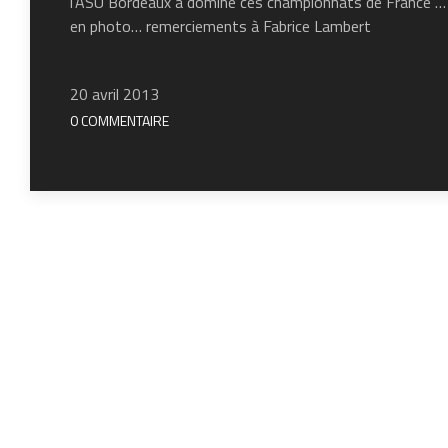
l’ASU Bordeaux a dominé ces championnats de France … Vo
en photo… remerciements à Fabrice Lambert
20 avril 2013
0 COMMENTAIRE