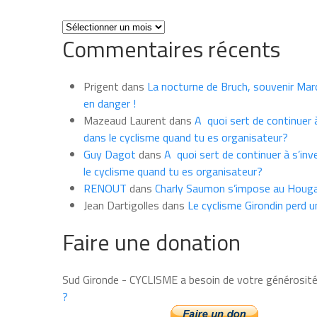
Toutes
Commentaires récents
les
news
du
Prigent
dans
La nocturne de Bruch, souvenir Marce
mois
en danger !
Mazeaud Laurent
dans
A quoi sert de continuer à
dans le cyclisme quand tu es organisateur?
Guy Dagot
dans
A quoi sert de continuer à s’inv
le cyclisme quand tu es organisateur?
RENOUT
dans
Charly Saumon s’impose au Houga
Jean Dartigolles
dans
Le cyclisme Girondin perd u
Faire une donation
Sud Gironde - CYCLISME a besoin de votre générosit
?