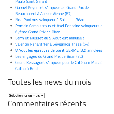
Paulo Saint Gérard
Gabriel Peyencet s’impose au Grand Prix de
Beauchabrol à Aix sur Vienne (87)
Noa Puntous vainqueur à Salies de Béarn
Romain Campistrous et Axel Fontaine vainqueurs du
67ème Grand Prix de Biran
Lerm et Musset du 9 Août est annulée !
Valentin Renard 1er à Sévignacq Théze (64)
8 Août les épreuves de Saint GERME (32) annulées
Les engagés du Grand Prix de Biran (32)
Cédric Bessaguet s’impose pour le Critérium Marcel
Caillau à Bruch
Toutes les news du mois
Toutes
Commentaires récents
les
news
du