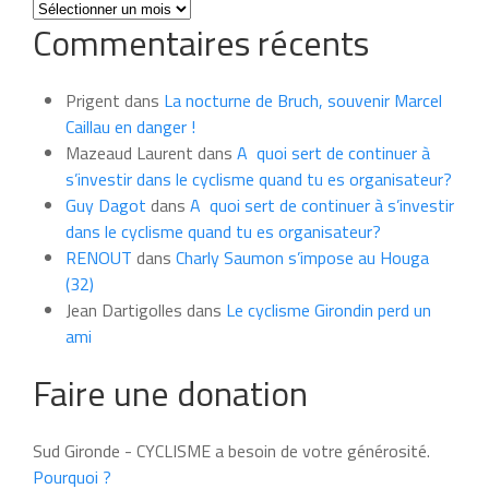
Toutes
Commentaires récents
les
news
du
Prigent
dans
La nocturne de Bruch, souvenir Marcel
mois
Caillau en danger !
Mazeaud Laurent
dans
A quoi sert de continuer à
s’investir dans le cyclisme quand tu es organisateur?
Guy Dagot
dans
A quoi sert de continuer à s’investir
dans le cyclisme quand tu es organisateur?
RENOUT
dans
Charly Saumon s’impose au Houga
(32)
Jean Dartigolles
dans
Le cyclisme Girondin perd un
ami
Faire une donation
Sud Gironde - CYCLISME a besoin de votre générosité.
Pourquoi ?