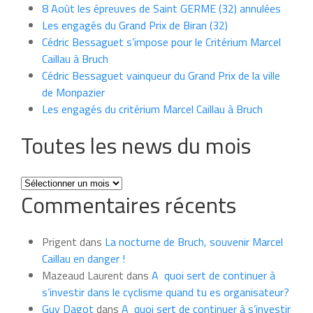
8 Août les épreuves de Saint GERME (32) annulées
Les engagés du Grand Prix de Biran (32)
Cédric Bessaguet s’impose pour le Critérium Marcel
Caillau à Bruch
Cédric Bessaguet vainqueur du Grand Prix de la ville
de Monpazier
Les engagés du critérium Marcel Caillau à Bruch
Toutes les news du mois
Toutes
Commentaires récents
les
news
du
Prigent
dans
La nocturne de Bruch, souvenir Marcel
mois
Caillau en danger !
Mazeaud Laurent
dans
A quoi sert de continuer à
s’investir dans le cyclisme quand tu es organisateur?
Guy Dagot
dans
A quoi sert de continuer à s’investir