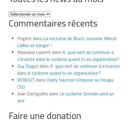
Toutes
Commentaires récents
les
news
du
Prigent
dans
La nocturne de Bruch, souvenir Marcel
mois
Caillau en danger !
Mazeaud Laurent
dans
A quoi sert de continuer à
s’investir dans le cyclisme quand tu es organisateur?
Guy Dagot
dans
A quoi sert de continuer à s’investir
dans le cyclisme quand tu es organisateur?
RENOUT
dans
Charly Saumon s’impose au Houga
(32)
Jean Dartigolles
dans
Le cyclisme Girondin perd un
ami
Faire une donation