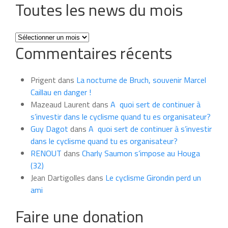
Toutes les news du mois
Toutes
Commentaires récents
les
news
du
Prigent
dans
La nocturne de Bruch, souvenir Marcel
mois
Caillau en danger !
Mazeaud Laurent
dans
A quoi sert de continuer à
s’investir dans le cyclisme quand tu es organisateur?
Guy Dagot
dans
A quoi sert de continuer à s’investir
dans le cyclisme quand tu es organisateur?
RENOUT
dans
Charly Saumon s’impose au Houga
(32)
Jean Dartigolles
dans
Le cyclisme Girondin perd un
ami
Faire une donation