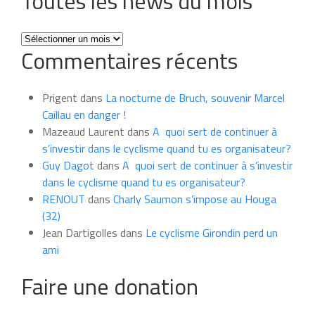
Toutes les news du mois
Toutes
Commentaires récents
les
news
du
Prigent
dans
La nocturne de Bruch, souvenir Marcel
mois
Caillau en danger !
Mazeaud Laurent
dans
A quoi sert de continuer à
s’investir dans le cyclisme quand tu es organisateur?
Guy Dagot
dans
A quoi sert de continuer à s’investir
dans le cyclisme quand tu es organisateur?
RENOUT
dans
Charly Saumon s’impose au Houga
(32)
Jean Dartigolles
dans
Le cyclisme Girondin perd un
ami
Faire une donation