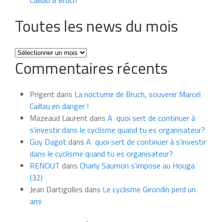
Toutes les news du mois
Toutes
Commentaires récents
les
news
du
Prigent
dans
La nocturne de Bruch, souvenir Marcel
mois
Caillau en danger !
Mazeaud Laurent
dans
A quoi sert de continuer à
s’investir dans le cyclisme quand tu es organisateur?
Guy Dagot
dans
A quoi sert de continuer à s’investir
dans le cyclisme quand tu es organisateur?
RENOUT
dans
Charly Saumon s’impose au Houga
(32)
Jean Dartigolles
dans
Le cyclisme Girondin perd un
ami