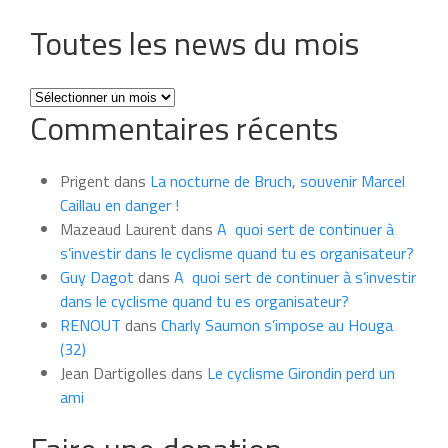
Toutes les news du mois
Toutes
Commentaires récents
les
news
du
Prigent
dans
La nocturne de Bruch, souvenir Marcel
mois
Caillau en danger !
Mazeaud Laurent
dans
A quoi sert de continuer à
s’investir dans le cyclisme quand tu es organisateur?
Guy Dagot
dans
A quoi sert de continuer à s’investir
dans le cyclisme quand tu es organisateur?
RENOUT
dans
Charly Saumon s’impose au Houga
(32)
Jean Dartigolles
dans
Le cyclisme Girondin perd un
ami