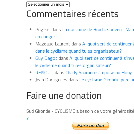
Toutes
Commentaires récents
les
news
du
Prigent
dans
La nocturne de Bruch, souvenir Marce
mois
en danger !
Mazeaud Laurent
dans
A quoi sert de continuer à
dans le cyclisme quand tu es organisateur?
Guy Dagot
dans
A quoi sert de continuer à s’inv
le cyclisme quand tu es organisateur?
RENOUT
dans
Charly Saumon s’impose au Houga
Jean Dartigolles
dans
Le cyclisme Girondin perd u
Faire une donation
Sud Gironde - CYCLISME a besoin de votre générosit
?