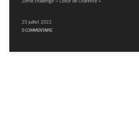
2ème challenge « Coeur de Charente »
25 juillet 2022
0 COMMENTAIRE