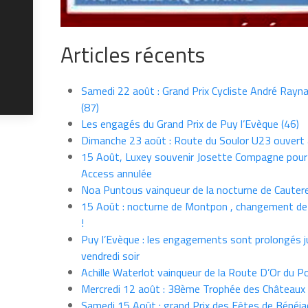
Articles récents
Samedi 22 août : Grand Prix Cycliste André Rayna
(87)
Les engagés du Grand Prix de Puy l’Evèque (46)
Dimanche 23 août : Route du Soulor U23 ouvert
15 Août, Luxey souvenir Josette Compagne pour
Access annulée
Noa Puntous vainqueur de la nocturne de Cauter
15 Août : nocturne de Montpon , changement de
!
Puy l’Evèque : les engagements sont prolongés j
vendredi soir
Achille Waterlot vainqueur de la Route D’Or du P
Mercredi 12 août : 38ème Trophée des Châteaux
Samedi 15 Août : grand Prix des Fêtes de Bénéja