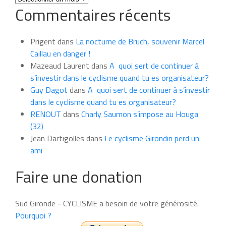
Commentaires récents
les
news
du
Prigent
dans
La nocturne de Bruch, souvenir Marcel
mois
Caillau en danger !
Mazeaud Laurent
dans
A quoi sert de continuer à
s’investir dans le cyclisme quand tu es organisateur?
Guy Dagot
dans
A quoi sert de continuer à s’investir
dans le cyclisme quand tu es organisateur?
RENOUT
dans
Charly Saumon s’impose au Houga
(32)
Jean Dartigolles
dans
Le cyclisme Girondin perd un
ami
Faire une donation
Sud Gironde - CYCLISME a besoin de votre générosité.
Pourquoi ?