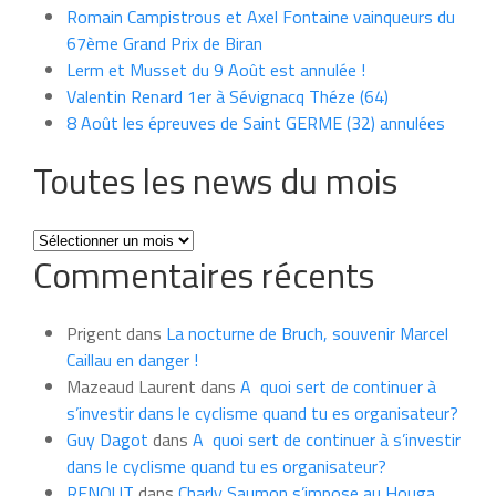
Romain Campistrous et Axel Fontaine vainqueurs du
67ème Grand Prix de Biran
Lerm et Musset du 9 Août est annulée !
Valentin Renard 1er à Sévignacq Théze (64)
8 Août les épreuves de Saint GERME (32) annulées
Toutes les news du mois
Toutes
Commentaires récents
les
news
du
Prigent
dans
La nocturne de Bruch, souvenir Marcel
mois
Caillau en danger !
Mazeaud Laurent
dans
A quoi sert de continuer à
s’investir dans le cyclisme quand tu es organisateur?
Guy Dagot
dans
A quoi sert de continuer à s’investir
dans le cyclisme quand tu es organisateur?
RENOUT
dans
Charly Saumon s’impose au Houga