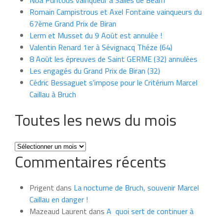
Romain Campistrous et Axel Fontaine vainqueurs du
67ème Grand Prix de Biran
Lerm et Musset du 9 Août est annulée !
Valentin Renard 1er à Sévignacq Théze (64)
8 Août les épreuves de Saint GERME (32) annulées
Les engagés du Grand Prix de Biran (32)
Cédric Bessaguet s’impose pour le Critérium Marcel
Caillau à Bruch
Toutes les news du mois
Toutes
Commentaires récents
les
news
du
Prigent
dans
La nocturne de Bruch, souvenir Marcel
mois
Caillau en danger !
Mazeaud Laurent
dans
A quoi sert de continuer à