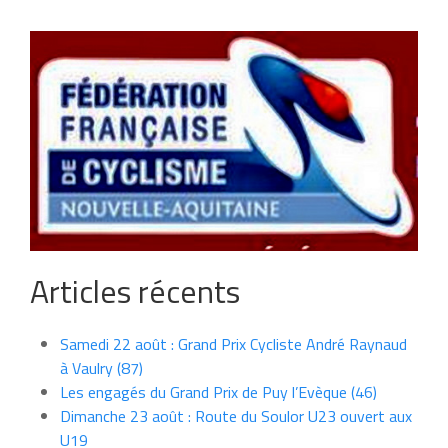
Articles récents
Samedi 22 août : Grand Prix Cycliste André Raynaud
à Vaulry (87)
Les engagés du Grand Prix de Puy l’Evèque (46)
Dimanche 23 août : Route du Soulor U23 ouvert aux
U19