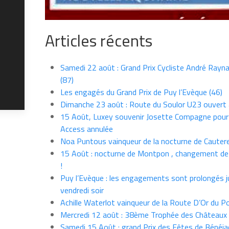
Articles récents
Samedi 22 août : Grand Prix Cycliste André Rayna
(87)
Les engagés du Grand Prix de Puy l’Evèque (46)
Dimanche 23 août : Route du Soulor U23 ouvert
15 Août, Luxey souvenir Josette Compagne pour
Access annulée
Noa Puntous vainqueur de la nocturne de Cauter
15 Août : nocturne de Montpon , changement de
!
Puy l’Evèque : les engagements sont prolongés j
vendredi soir
Achille Waterlot vainqueur de la Route D’Or du P
Mercredi 12 août : 38ème Trophée des Châteaux
Samedi 15 Août : grand Prix des Fêtes de Bénéja