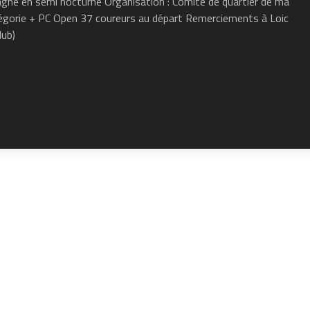
ne en semi nocturne Organisation : Comité de quartier de ma
égorie + PC Open 37 coureurs au départ Remerciements à Loic
lub)