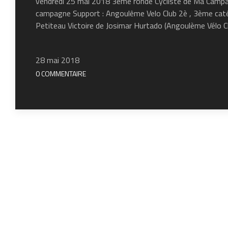
vendredi 25 mai 2018 3ème ronde Cycliste de Ma Campag
campagne Support : Angoulême Velo Club 2è , 3ème cat
Petiteau Victoire de Josimar Hurtado (Angoulème Vélo C
28 mai 2018
0 COMMENTAIRE