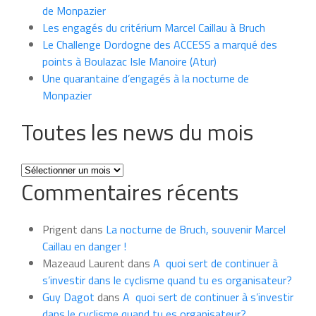
de Monpazier
Les engagés du critérium Marcel Caillau à Bruch
Le Challenge Dordogne des ACCESS a marqué des
points à Boulazac Isle Manoire (Atur)
Une quarantaine d’engagés à la nocturne de
Monpazier
Toutes les news du mois
Toutes
Commentaires récents
les
news
du
Prigent
dans
La nocturne de Bruch, souvenir Marcel
mois
Caillau en danger !
Mazeaud Laurent
dans
A quoi sert de continuer à
s’investir dans le cyclisme quand tu es organisateur?
Guy Dagot
dans
A quoi sert de continuer à s’investir
dans le cyclisme quand tu es organisateur?