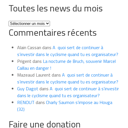
Toutes les news du mois
Toutes
Commentaires récents
les
news
du
Alain Cassan
dans
A quoi sert de continuer à
mois
s’investir dans le cyclisme quand tu es organisateur?
Prigent
dans
La nocturne de Bruch, souvenir Marcel
Caillau en danger !
Mazeaud Laurent
dans
A quoi sert de continuer à
s’investir dans le cyclisme quand tu es organisateur?
Guy Dagot
dans
A quoi sert de continuer à s’investir
dans le cyclisme quand tu es organisateur?
RENOUT
dans
Charly Saumon s’impose au Houga
(32)
Faire une donation