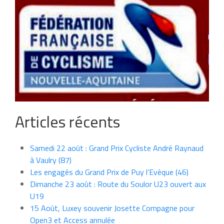
Articles récents
Samedi 22 août : Grand Prix Cycliste André Raynaud
à Vaulry (87)
Les engagés du Grand Prix de Puy l’Evèque (46)
Dimanche 23 août : Route du Soulor U23 ouvert aux
U19
15 Août, Luxey souvenir Josette Compagne pour
Open3 et Access annulée