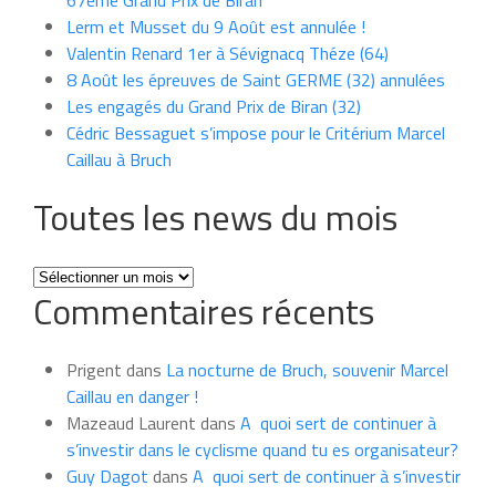
Lerm et Musset du 9 Août est annulée !
Valentin Renard 1er à Sévignacq Théze (64)
8 Août les épreuves de Saint GERME (32) annulées
Les engagés du Grand Prix de Biran (32)
Cédric Bessaguet s’impose pour le Critérium Marcel
Caillau à Bruch
Toutes les news du mois
Toutes
Commentaires récents
les
news
du
Prigent
dans
La nocturne de Bruch, souvenir Marcel
mois
Caillau en danger !
Mazeaud Laurent
dans
A quoi sert de continuer à
s’investir dans le cyclisme quand tu es organisateur?
Guy Dagot
dans
A quoi sert de continuer à s’investir