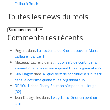
Caillau à Bruch
Toutes les news du mois
Toutes
Commentaires récents
les
news
du
Prigent
dans
La nocturne de Bruch, souvenir Marcel
mois
Caillau en danger !
Mazeaud Laurent
dans
A quoi sert de continuer à
s’investir dans le cyclisme quand tu es organisateur?
Guy Dagot
dans
A quoi sert de continuer à s’investir
dans le cyclisme quand tu es organisateur?
RENOUT
dans
Charly Saumon s’impose au Houga
(32)
Jean Dartigolles
dans
Le cyclisme Girondin perd un
ami