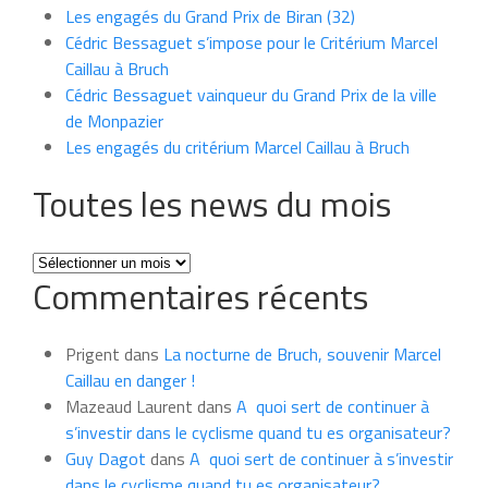
Les engagés du Grand Prix de Biran (32)
Cédric Bessaguet s’impose pour le Critérium Marcel
Caillau à Bruch
Cédric Bessaguet vainqueur du Grand Prix de la ville
de Monpazier
Les engagés du critérium Marcel Caillau à Bruch
Toutes les news du mois
Toutes
Commentaires récents
les
news
du
Prigent
dans
La nocturne de Bruch, souvenir Marcel
mois
Caillau en danger !
Mazeaud Laurent
dans
A quoi sert de continuer à
s’investir dans le cyclisme quand tu es organisateur?
Guy Dagot
dans
A quoi sert de continuer à s’investir
dans le cyclisme quand tu es organisateur?