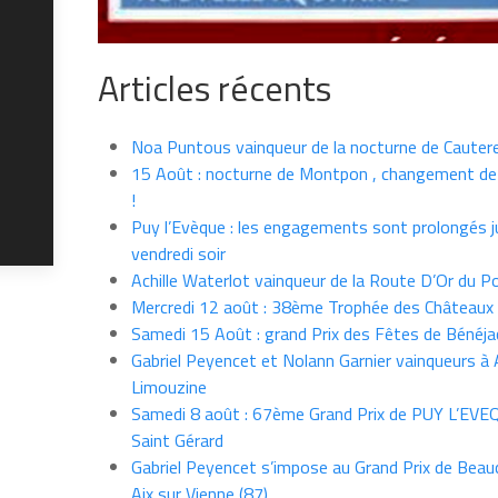
Articles récents
Noa Puntous vainqueur de la nocturne de Cauter
15 Août : nocturne de Montpon , changement de
!
Puy l’Evèque : les engagements sont prolongés j
vendredi soir
Achille Waterlot vainqueur de la Route D’Or du P
Mercredi 12 août : 38ème Trophée des Châteaux
Samedi 15 Août : grand Prix des Fêtes de Bénéja
Gabriel Peyencet et Nolann Garnier vainqueurs à A
Limouzine
Samedi 8 août : 67ème Grand Prix de PUY L’EVE
Saint Gérard
Gabriel Peyencet s’impose au Grand Prix de Beau
Aix sur Vienne (87)