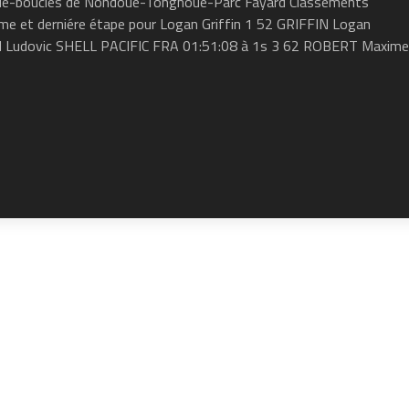
oué-boucles de Nondoué-Tonghoué-Parc Fayard Classements
0éme et derniére étape pour Logan Griffin 1 52 GRIFFIN Logan
 Ludovic SHELL PACIFIC FRA 01:51:08 à 1s 3 62 ROBERT Maxime