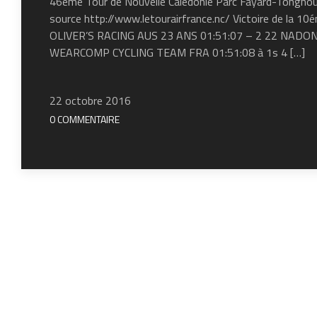
46éme Tour de Nouvelle Calédonie Parc Fayard-Tongh
source http://www.letourairfrance.nc/ Victoire de la 1
OLIVER’S RACING AUS 23 ANS 01:51:07 – 2 22 NADON
WEARCOMP CYCLING TEAM FRA 01:51:08 à 1s 4 […]
22 octobre 2016
0 COMMENTAIRE