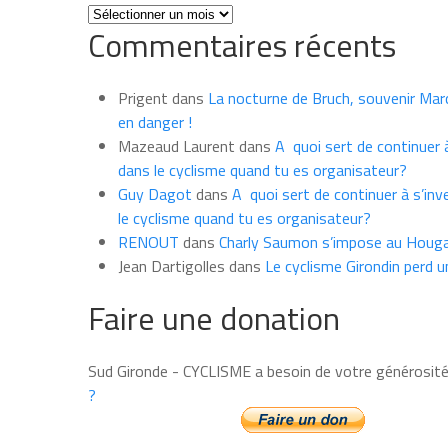
Toutes
Commentaires récents
les
news
du
Prigent
dans
La nocturne de Bruch, souvenir Marce
mois
en danger !
Mazeaud Laurent
dans
A quoi sert de continuer à
dans le cyclisme quand tu es organisateur?
Guy Dagot
dans
A quoi sert de continuer à s’inv
le cyclisme quand tu es organisateur?
RENOUT
dans
Charly Saumon s’impose au Houga
Jean Dartigolles
dans
Le cyclisme Girondin perd u
Faire une donation
Sud Gironde - CYCLISME a besoin de votre générosit
?