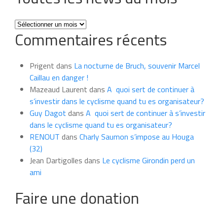
Toutes
Commentaires récents
les
news
du
Prigent
dans
La nocturne de Bruch, souvenir Marcel
mois
Caillau en danger !
Mazeaud Laurent
dans
A quoi sert de continuer à
s’investir dans le cyclisme quand tu es organisateur?
Guy Dagot
dans
A quoi sert de continuer à s’investir
dans le cyclisme quand tu es organisateur?
RENOUT
dans
Charly Saumon s’impose au Houga
(32)
Jean Dartigolles
dans
Le cyclisme Girondin perd un
ami
Faire une donation