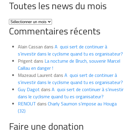
Toutes les news du mois
Toutes
Commentaires récents
les
news
du
Alain Cassan
dans
A quoi sert de continuer à
mois
s’investir dans le cyclisme quand tu es organisateur?
Prigent
dans
La nocturne de Bruch, souvenir Marcel
Caillau en danger !
Mazeaud Laurent
dans
A quoi sert de continuer à
s’investir dans le cyclisme quand tu es organisateur?
Guy Dagot
dans
A quoi sert de continuer à s’investir
dans le cyclisme quand tu es organisateur?
RENOUT
dans
Charly Saumon s’impose au Houga
(32)
Faire une donation