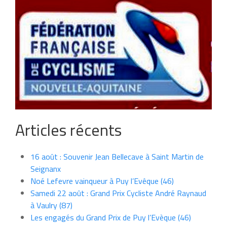
Articles récents
16 août : Souvenir Jean Bellecave à Saint Martin de
Seignanx
Noé Lefevre vainqueur à Puy l’Evêque (46)
Samedi 22 août : Grand Prix Cycliste André Raynaud
à Vaulry (87)
Les engagés du Grand Prix de Puy l’Evèque (46)