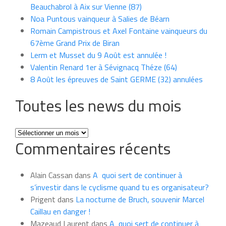
Beauchabrol à Aix sur Vienne (87)
Noa Puntous vainqueur à Salies de Béarn
Romain Campistrous et Axel Fontaine vainqueurs du
67ème Grand Prix de Biran
Lerm et Musset du 9 Août est annulée !
Valentin Renard 1er à Sévignacq Théze (64)
8 Août les épreuves de Saint GERME (32) annulées
Toutes les news du mois
Toutes
Commentaires récents
les
news
du
Alain Cassan
dans
A quoi sert de continuer à
mois
s’investir dans le cyclisme quand tu es organisateur?
Prigent
dans
La nocturne de Bruch, souvenir Marcel
Caillau en danger !
Mazeaud Laurent
dans
A quoi sert de continuer à