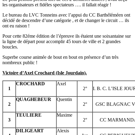
les organisateurs et fidéles spectateurs …. il fallait réagir !
Le bureau du LVC Tonneins avec l’appui du CC Barthéléméen ont
décidé de descendre d’une catégorie , et de changer le circuit … ils
ont eu raison !
Pour cette 82éme édition de l’épreuve ils étaient une soixantaine sur
la ligne de départ pour accomplir 45 tours de ville et 2 grandes
boucles.
Superbe course animée de bout en bout en présence d’un très
nombreux public !
Victoire d’Axel Crochard (Isle Jourdain).
CROCHARD
Axel
1
2°
I. B. C. L’ISLE JO
QUAGHEBEUR
Quentin
2
2°
GSC BLAGNAC V.
TEULIERE
Maxime
3
2°
CC MARMAND
DILIGEART
Alexis