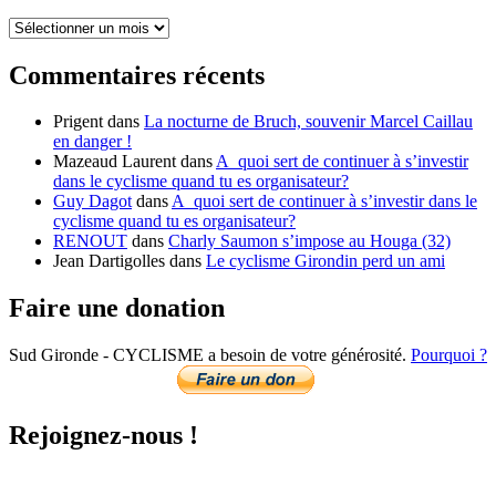
Toutes
les
news
Commentaires récents
du
mois
Prigent
dans
La nocturne de Bruch, souvenir Marcel Caillau
en danger !
Mazeaud Laurent
dans
A quoi sert de continuer à s’investir
dans le cyclisme quand tu es organisateur?
Guy Dagot
dans
A quoi sert de continuer à s’investir dans le
cyclisme quand tu es organisateur?
RENOUT
dans
Charly Saumon s’impose au Houga (32)
Jean Dartigolles
dans
Le cyclisme Girondin perd un ami
Faire une donation
Sud Gironde - CYCLISME a besoin de votre générosité.
Pourquoi ?
Rejoignez-nous !