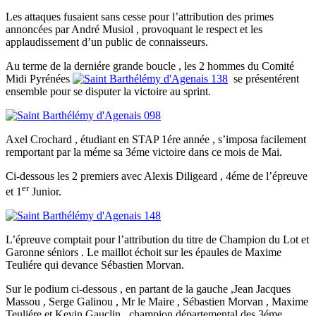
Les attaques fusaient sans cesse pour l’attribution des primes
annoncées par André Musiol , provoquant le respect et les
applaudissement d’un public de connaisseurs.
Au terme de la derniére grande boucle , les 2 hommes du Comité
Midi Pyrénées
se présentérent
ensemble pour se disputer la victoire au sprint.
Axel Crochard , étudiant en STAP 1ére année , s’imposa facilement
remportant par la méme sa 3éme victoire dans ce mois de Mai.
Ci-dessous les 2 premiers avec Alexis Diligeard , 4éme de l’épreuve
er
et 1
Junior.
L’épreuve comptait pour l’attribution du titre de Champion du Lot et
Garonne séniors . Le maillot échoit sur les épaules de Maxime
Teuliére qui devance Sébastien Morvan.
Sur le podium ci-dessous , en partant de la gauche ,Jean Jacques
Massou , Serge Galinou , Mr le Maire , Sébastien Morvan , Maxime
Teuliére et Kevin Gauclin , champion départemental des 3éme