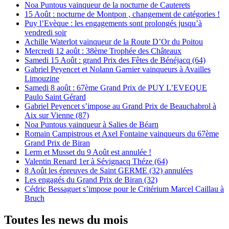
Noa Puntous vainqueur de la nocturne de Cauterets
15 Août : nocturne de Montpon , changement de catégories !
Puy l’Evèque : les engagements sont prolongés jusqu’à
vendredi soir
Achille Waterlot vainqueur de la Route D’Or du Poitou
Mercredi 12 août : 38ème Trophée des Châteaux
Samedi 15 Août : grand Prix des Fêtes de Bénéjacq (64)
Gabriel Peyencet et Nolann Garnier vainqueurs à Availles
Limouzine
Samedi 8 août : 67ème Grand Prix de PUY L’EVEQUE
Paulo Saint Gérard
Gabriel Peyencet s’impose au Grand Prix de Beauchabrol à
Aix sur Vienne (87)
Noa Puntous vainqueur à Salies de Béarn
Romain Campistrous et Axel Fontaine vainqueurs du 67ème
Grand Prix de Biran
Lerm et Musset du 9 Août est annulée !
Valentin Renard 1er à Sévignacq Théze (64)
8 Août les épreuves de Saint GERME (32) annulées
Les engagés du Grand Prix de Biran (32)
Cédric Bessaguet s’impose pour le Critérium Marcel Caillau à
Bruch
Toutes les news du mois