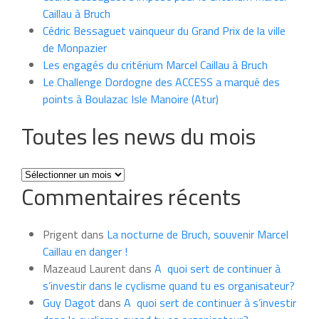
Caillau à Bruch
Cédric Bessaguet vainqueur du Grand Prix de la ville
de Monpazier
Les engagés du critérium Marcel Caillau à Bruch
Le Challenge Dordogne des ACCESS a marqué des
points à Boulazac Isle Manoire (Atur)
Toutes les news du mois
Toutes
Commentaires récents
les
news
du
Prigent
dans
La nocturne de Bruch, souvenir Marcel
mois
Caillau en danger !
Mazeaud Laurent
dans
A quoi sert de continuer à
s’investir dans le cyclisme quand tu es organisateur?
Guy Dagot
dans
A quoi sert de continuer à s’investir