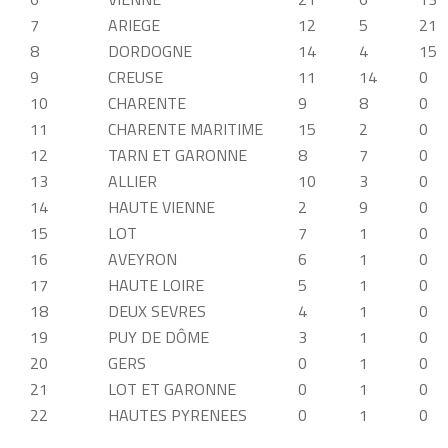
7
ARIEGE
12
5
21
8
DORDOGNE
14
4
15
9
CREUSE
11
14
0
10
CHARENTE
9
8
0
11
CHARENTE MARITIME
15
2
0
12
TARN ET GARONNE
8
7
0
13
ALLIER
10
3
0
14
HAUTE VIENNE
2
9
0
15
LOT
7
1
0
16
AVEYRON
6
1
0
17
HAUTE LOIRE
5
1
0
18
DEUX SEVRES
4
1
0
19
PUY DE DÔME
3
1
0
20
GERS
0
1
0
21
LOT ET GARONNE
0
1
0
22
HAUTES PYRENEES
0
1
0