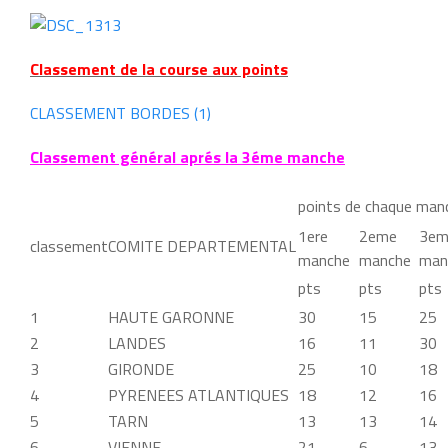
Classement de la course aux points
CLASSEMENT BORDES (1)
Classement général aprés la 3éme manche
points de chaque man
1ere
2eme
3em
classement
COMITE DEPARTEMENTAL
manche
manche
man
pts
pts
pts
1
HAUTE GARONNE
30
15
25
2
LANDES
16
11
30
3
GIRONDE
25
10
18
4
PYRENEES ATLANTIQUES
18
12
16
5
TARN
13
13
14
6
VIENNE
21
6
13