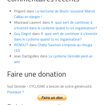
news
du
Prigent
dans
La nocturne de Bruch, souvenir Marcel
mois
Caillau en danger !
Mazeaud Laurent
dans
A quoi sert de continuer à
s’investir dans le cyclisme quand tu es organisateur?
Guy Dagot
dans
A quoi sert de continuer à s’investir
dans le cyclisme quand tu es organisateur?
RENOUT
dans
Charly Saumon s’impose au Houga
(32)
Jean Dartigolles
dans
Le cyclisme Girondin perd un
ami
Faire une donation
Sud Gironde - CYCLISME a besoin de votre générosité.
Pourquoi ?