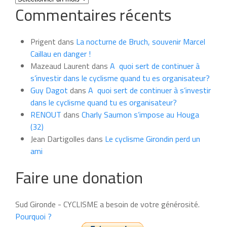
Commentaires récents
les
news
du
Prigent
dans
La nocturne de Bruch, souvenir Marcel
mois
Caillau en danger !
Mazeaud Laurent
dans
A quoi sert de continuer à
s’investir dans le cyclisme quand tu es organisateur?
Guy Dagot
dans
A quoi sert de continuer à s’investir
dans le cyclisme quand tu es organisateur?
RENOUT
dans
Charly Saumon s’impose au Houga
(32)
Jean Dartigolles
dans
Le cyclisme Girondin perd un
ami
Faire une donation
Sud Gironde - CYCLISME a besoin de votre générosité.
Pourquoi ?