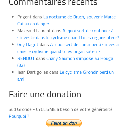
Commentaires récents
news
du
Prigent
dans
La nocturne de Bruch, souvenir Marcel
mois
Caillau en danger !
Mazeaud Laurent
dans
A quoi sert de continuer à
s’investir dans le cyclisme quand tu es organisateur?
Guy Dagot
dans
A quoi sert de continuer à s’investir
dans le cyclisme quand tu es organisateur?
RENOUT
dans
Charly Saumon s’impose au Houga
(32)
Jean Dartigolles
dans
Le cyclisme Girondin perd un
ami
Faire une donation
Sud Gironde - CYCLISME a besoin de votre générosité.
Pourquoi ?