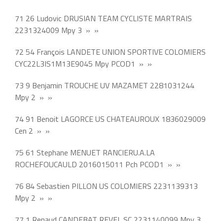
71 26 Ludovic DRUSIAN TEAM CYCLISTE MARTRAIS
2231324009 Mpy 3 » »
72 54 François LANDETE UNION SPORTIVE COLOMIERS
CYC22L3IS1M13E9045 Mpy PCOD1 » »
73 9 Benjamin TROUCHE UV MAZAMET 2281031244
Mpy 2 » »
74 91 Benoit LAGORCE US CHATEAUROUX 1836029009
Cen 2 » »
75 61 Stephane MENUET RANCIERU.A.LA
ROCHEFOUCAULD 2016015011 Pch PCOD1 » »
76 84 Sebastien PILLON US COLOMIERS 2231139313
Mpy 2 » »
77 1 Renaud CANDEBAT REVEL SC 2231140099 Mpy 3