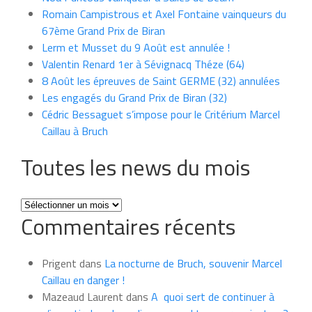
Romain Campistrous et Axel Fontaine vainqueurs du
67ème Grand Prix de Biran
Lerm et Musset du 9 Août est annulée !
Valentin Renard 1er à Sévignacq Théze (64)
8 Août les épreuves de Saint GERME (32) annulées
Les engagés du Grand Prix de Biran (32)
Cédric Bessaguet s’impose pour le Critérium Marcel
Caillau à Bruch
Toutes les news du mois
Toutes
Commentaires récents
les
news
du
Prigent
dans
La nocturne de Bruch, souvenir Marcel
mois
Caillau en danger !
Mazeaud Laurent
dans
A quoi sert de continuer à