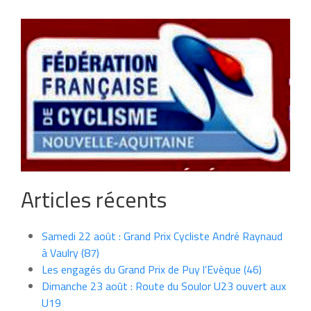
Articles récents
Samedi 22 août : Grand Prix Cycliste André Raynaud
à Vaulry (87)
Les engagés du Grand Prix de Puy l’Evèque (46)
Dimanche 23 août : Route du Soulor U23 ouvert aux
U19