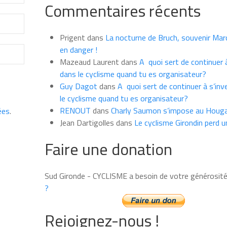
Commentaires récents
les
news
du
Prigent
dans
La nocturne de Bruch, souvenir Marce
mois
en danger !
Mazeaud Laurent
dans
A quoi sert de continuer à
dans le cyclisme quand tu es organisateur?
Guy Dagot
dans
A quoi sert de continuer à s’inv
le cyclisme quand tu es organisateur?
RENOUT
dans
Charly Saumon s’impose au Houga
ées
.
Jean Dartigolles
dans
Le cyclisme Girondin perd u
Faire une donation
Sud Gironde - CYCLISME a besoin de votre générosit
?
Rejoignez-nous !