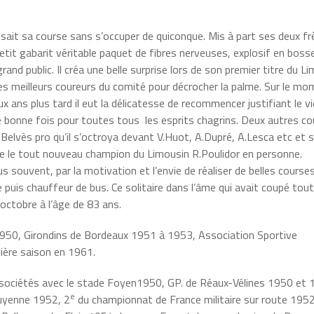
 faisait sa course sans s’occuper de quiconque. Mis à part ses deux fr
etit gabarit véritable paquet de fibres nerveuses, explosif en boss
nd public. Il créa une belle surprise lors de son premier titre du Li
es meilleurs coureurs du comité pour décrocher la palme. Sur le m
ans plus tard il eut la délicatesse de recommencer justifiant le vie
e bonne fois pour toutes tous les esprits chagrins. Deux autres c
e Belvès pro qu’il s’octroya devant V.Huot, A.Dupré, A.Lesca etc et 
édale le tout nouveau champion du Limousin R.Poulidor en personne.
ouvent, par la motivation et l’envie de réaliser de belles courses
le puis chauffeur de bus. Ce solitaire dans l’âme qui avait coupé tout
octobre à l’âge de 83 ans.
 1950, Girondins de Bordeaux 1951 à 1953, Association Sportive
ière saison en 1961.
s sociétés avec le stade Foyen1950, GP. de Réaux-Vélines 1950 et 
e
Guyenne 1952, 2
du championnat de France militaire sur route 1952