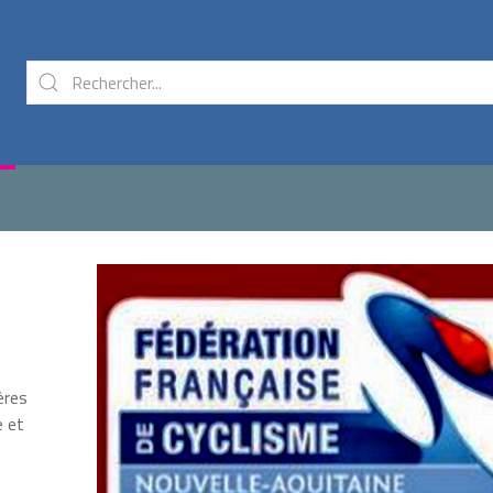
ères
e et