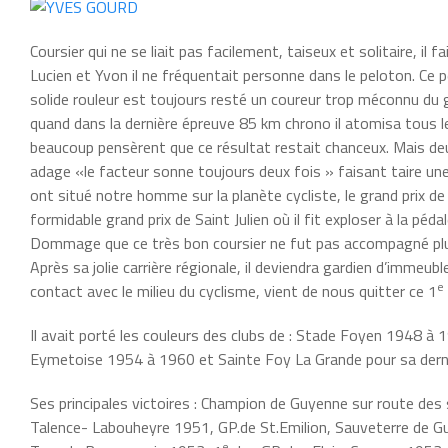
Coursier qui ne se liait pas facilement, taiseux et solitaire, il
Lucien et Yvon il ne fréquentait personne dans le peloton. Ce p
solide rouleur est toujours resté un coureur trop méconnu du gra
quand dans la dernière épreuve 85 km chrono il atomisa tous l
beaucoup pensèrent que ce résultat restait chanceux. Mais deux 
adage «le facteur sonne toujours deux fois » faisant taire un
ont situé notre homme sur la planète cycliste, le grand prix d
formidable grand prix de Saint Julien où il fit exploser à la p
Dommage que ce très bon coursier ne fut pas accompagné plus s
Après sa jolie carrière régionale, il deviendra gardien d’immeub
e
contact avec le milieu du cyclisme, vient de nous quitter ce 1
Il avait porté les couleurs des clubs de : Stade Foyen 1948 à
Eymetoise 1954 à 1960 et Sainte Foy La Grande pour sa dern
Ses principales victoires : Champion de Guyenne sur route de
Talence- Labouheyre 1951, GP.de St.Emilion, Sauveterre de 
e