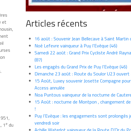
ères
Articles récents
e et
mousin,
oment
16 août : Souvenir Jean Bellecave à Saint Martin
il
Noé Lefevre vainqueur à Puy l’Evêque (46)
ourses
Samedi 22 août : Grand Prix Cycliste André Rayna
son
(87)
Les engagés du Grand Prix de Puy l’Evèque (46)
.
Dimanche 23 août : Route du Soulor U23 ouvert
15 Août, Luxey souvenir Josette Compagne pour
Access annulée
Noa Puntous vainqueur de la nocturne de Cauter
15 Août : nocturne de Montpon , changement de
!
Puy l’Evèque : les engagements sont prolongés j
1951,
vendredi soir
e
, 1
du
Achille Waterlot vainqueur de la Route D’Or du P