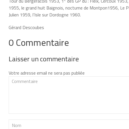
Tour du Bergeracois 1953, 1
des GP du : Fleix, Cercoux 1953,
1955, le grand huit Baignois, nocturne de Montpon1956, Le Piz
Julien 1959, l’Isle sur Dordogne 1960.
Gérard Descoubes
0 Commentaire
Laisser un commentaire
Votre adresse email ne sera pas publiée