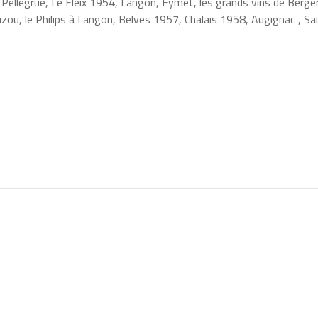
 Pellegrue, Le Fleix 1954, Langon, Eymet, les grands vins de Berge
ou, le Philips à Langon, Belves 1957, Chalais 1958, Augignac , Sa