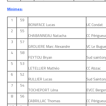
Minimes:
1
59
BONIFACE Lucas
UC Condat
2
55
CHABANNEAU Natacha
CC Périgueu
3
57
GROLIERE Marc Alexandre
VC Le Bugu
4
58
FEYTOU Bryan
Sud sainton
5
53
LETELLIER Mathéo
CC Abzac
6
52
RULLIER Lucas
Sud Sainton
7
54
TOCHEPORT Léna
EVCC Berger
8
56
CABRILLAC Thomas
CC Périgueu