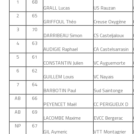
1
68
GRALL Lucas
US Rauzan
2
65
GRIFFOUL Théo
Creuse Oxygène
3
70
DARRIBEAU Simon
CS Casteljaloux
4
63
AUDIGIE Raphael
CA Castelsarrasin
5
61
CONSTANTIN Julien
VC Ayguemorte
6
62
GUILLEM Louis
VC Nayais
7
64
BARBOTIN Paul
Sud Saintonge
AB
66
PEYENCET Maël
CC PERIGUEUX D
AB
69
LACOMBE Maxime
EVCC Bergerac
NP
67
GIL Aymeric
VTT Montagrier