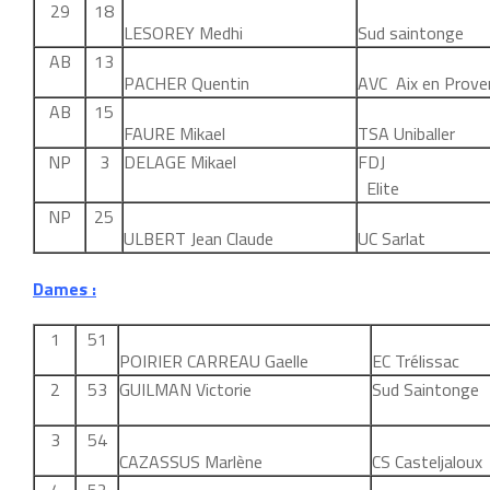
29
18
LESOREY Medhi
Sud saintonge
AB
13
PACHER Quentin
AVC Aix en Prove
AB
15
FAURE Mikael
TSA Uniballer
NP
3
DELAGE Mikael
FD
Elite
NP
25
ULBERT Jean Claude
UC Sarlat
Dames :
1
51
POIRIER CARREAU Gaelle
EC Trélissac
2
53
GUILMAN Victorie
Sud Saintonge
3
54
CAZASSUS Marlène
CS Casteljaloux