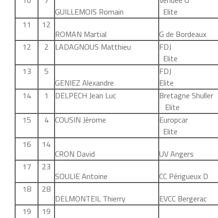
10
7
Vendée
GUILLEMOIS Romain
Elite
11
12
ROMAN Martial
G de Bordeaux
12
2
LADAGNOUS Matthieu
FD
Elite
13
5
FD
GENIEZ Alexandre
Elite
14
1
DELPECH Jean Luc
Bretagne Shul
Elite
15
4
COUSIN Jérome
Europc
Elite
16
14
CRON David
UV Angers
17
23
SOULIE Antoine
CC Périgueux D
18
28
DELMONTEIL Thierry
EVCC Bergerac
19
19