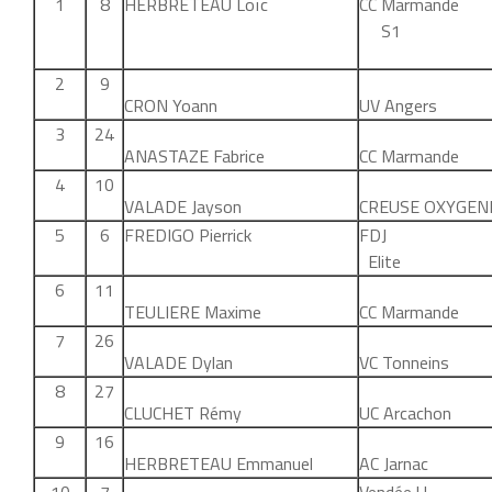
1
8
HERBRETEAU Loïc
CC Marman
S1
2
9
CRON Yoann
UV Angers
3
24
ANASTAZE Fabrice
CC Marmande
4
10
VALADE Jayson
CREUSE OXYGEN
5
6
FREDIGO Pierrick
FD
Elite
6
11
TEULIERE Maxime
CC Marmande
7
26
VALADE Dylan
VC Tonneins
8
27
CLUCHET Rémy
UC Arcachon
9
16
HERBRETEAU Emmanuel
AC Jarnac