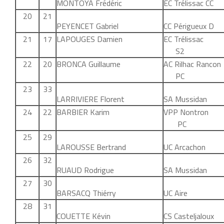
MONTOYA Frédéric
EC Trélissac CC
20
21
PEYENCET Gabriel
CC Périgueux D
21
17
LAPOUGES Damien
EC Tréliss
S2
22
20
BRONCA Guillaume
AC Rilhac Ran
PC
23
33
LARRIVIERE Florent
SA Mussidan
24
22
BARBIER Karim
VPP Nontr
PC
25
29
LAROUSSE Bertrand
UC Arcachon
26
32
RUAUD Rodrigue
SA Mussidan
27
30
BARSACQ Thiérry
UC Aire
28
31
COUETTE Kévin
CS Casteljaloux