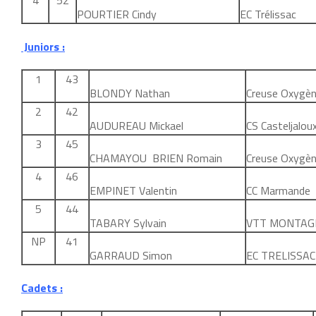
4
52
POURTIER Cindy
EC Trélissac
Juniors :
1
43
BLONDY Nathan
Creuse Oxygè
2
42
AUDUREAU Mickael
CS Casteljalou
3
45
CHAMAYOU BRIEN Romain
Creuse Oxygè
4
46
EMPINET Valentin
CC Marmande
5
44
TABARY Sylvain
VTT MONTAG
NP
41
GARRAUD Simon
EC TRELISSAC
Cadets :