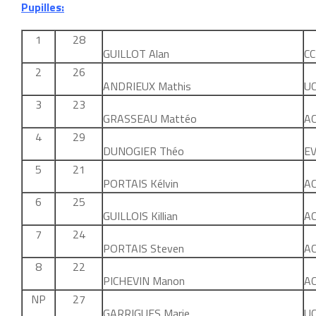
Pupilles:
1
28
GUILLOT Alan
CC
2
26
ANDRIEUX Mathis
UC
3
23
GRASSEAU Mattéo
AC
4
29
DUNOGIER Théo
EV
5
21
PORTAIS Kélvin
AC
6
25
GUILLOIS Killian
AC
7
24
PORTAIS Steven
AC
8
22
PICHEVIN Manon
AC
NP
27
GARRIGUES Marie
UC