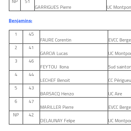
NP
51
GARRIGUES Pierre
UC Montpo
Benjamins:
1
45
FAURE Corentin
EVCC Berge
2
41
GARCIA Lucas
UC Montpo
3
46
FEYTOU Ilona
Sud sainto
4
44
LECHEF Benoit
CC Périgue
5
43
BARSACQ Henzo
UC Aire
6
47
MARILLER Pierre
EVCC Berge
NP
42
DELAUNAY Felipe
UC Montpo