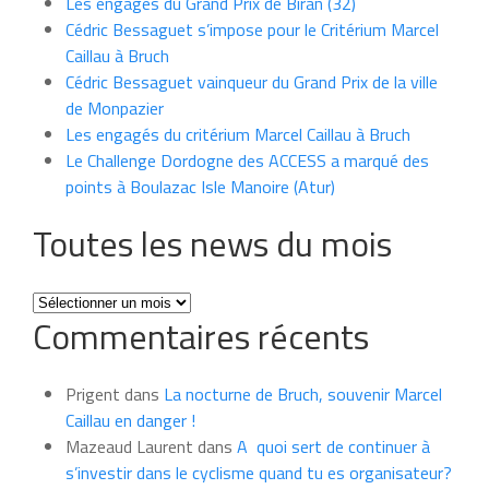
Les engagés du Grand Prix de Biran (32)
Cédric Bessaguet s’impose pour le Critérium Marcel
Caillau à Bruch
Cédric Bessaguet vainqueur du Grand Prix de la ville
de Monpazier
Les engagés du critérium Marcel Caillau à Bruch
Le Challenge Dordogne des ACCESS a marqué des
points à Boulazac Isle Manoire (Atur)
Toutes les news du mois
Toutes
Commentaires récents
les
news
du
Prigent
dans
La nocturne de Bruch, souvenir Marcel
mois
Caillau en danger !
Mazeaud Laurent
dans
A quoi sert de continuer à
s’investir dans le cyclisme quand tu es organisateur?