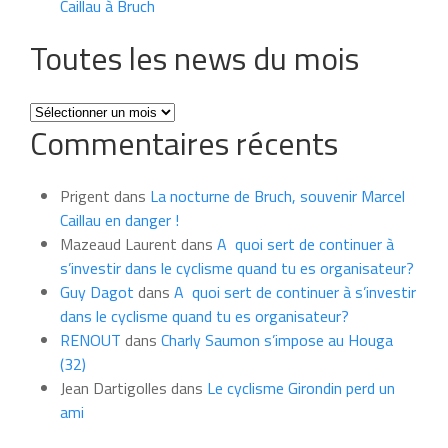
Caillau à Bruch
Toutes les news du mois
Toutes
Commentaires récents
les
news
du
Prigent
dans
La nocturne de Bruch, souvenir Marcel
mois
Caillau en danger !
Mazeaud Laurent
dans
A quoi sert de continuer à
s’investir dans le cyclisme quand tu es organisateur?
Guy Dagot
dans
A quoi sert de continuer à s’investir
dans le cyclisme quand tu es organisateur?
RENOUT
dans
Charly Saumon s’impose au Houga
(32)
Jean Dartigolles
dans
Le cyclisme Girondin perd un
ami