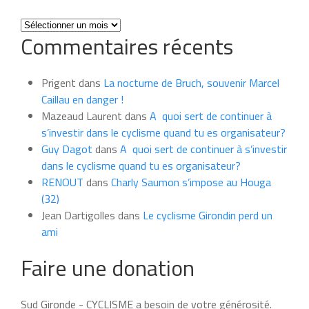
Toutes
Commentaires récents
les
news
du
Prigent
dans
La nocturne de Bruch, souvenir Marcel
mois
Caillau en danger !
Mazeaud Laurent
dans
A quoi sert de continuer à
s’investir dans le cyclisme quand tu es organisateur?
Guy Dagot
dans
A quoi sert de continuer à s’investir
dans le cyclisme quand tu es organisateur?
RENOUT
dans
Charly Saumon s’impose au Houga
(32)
Jean Dartigolles
dans
Le cyclisme Girondin perd un
ami
Faire une donation
Sud Gironde - CYCLISME a besoin de votre générosité.