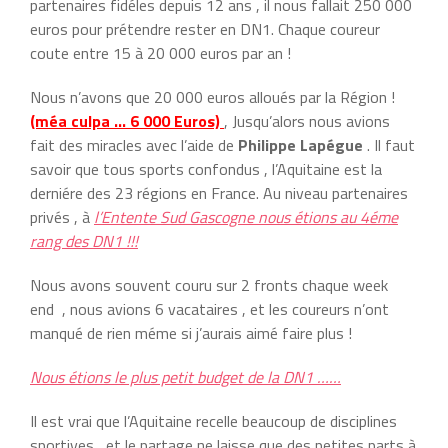
partenaires fidéles depuis 12 ans , il nous fallait 250 000
euros pour prétendre rester en DN1. Chaque coureur
coute entre 15 à 20 000 euros par an !
Nous n’avons que 20 000 euros alloués par la Région !
(méa culpa … 6 000 Euros)
, Jusqu’alors nous avions
fait des miracles avec l’aide de
Philippe Lapégue
. Il faut
savoir que tous sports confondus , l’Aquitaine est la
derniére des 23 régions en France. Au niveau partenaires
privés , à
l’Entente Sud Gascogne nous étions au 4éme
rang des DN1 !!!
Nous avons souvent couru sur 2 fronts chaque week
end , nous avions 6 vacataires , et les coureurs n’ont
manqué de rien méme si j’aurais aimé faire plus !
Nous étions le plus petit budget de la DN1 ……
Il est vrai que l’Aquitaine recelle beaucoup de disciplines
sportives , et le partage ne laisse que des petites parts à