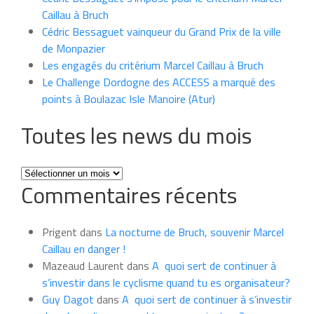
Caillau à Bruch
Cédric Bessaguet vainqueur du Grand Prix de la ville
de Monpazier
Les engagés du critérium Marcel Caillau à Bruch
Le Challenge Dordogne des ACCESS a marqué des
points à Boulazac Isle Manoire (Atur)
Toutes les news du mois
Toutes
Commentaires récents
les
news
du
Prigent
dans
La nocturne de Bruch, souvenir Marcel
mois
Caillau en danger !
Mazeaud Laurent
dans
A quoi sert de continuer à
s’investir dans le cyclisme quand tu es organisateur?
Guy Dagot
dans
A quoi sert de continuer à s’investir