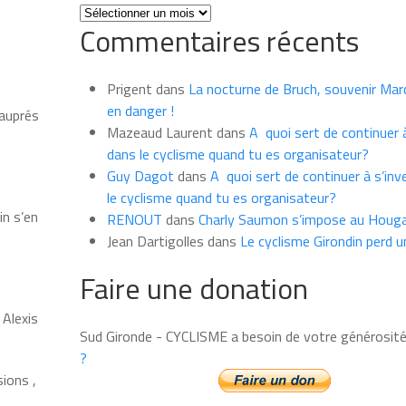
Toutes
Commentaires récents
les
news
du
Prigent
dans
La nocturne de Bruch, souvenir Marce
mois
en danger !
 auprés
Mazeaud Laurent
dans
A quoi sert de continuer à
dans le cyclisme quand tu es organisateur?
Guy Dagot
dans
A quoi sert de continuer à s’inv
le cyclisme quand tu es organisateur?
in s’en
RENOUT
dans
Charly Saumon s’impose au Houga
Jean Dartigolles
dans
Le cyclisme Girondin perd u
Faire une donation
 Alexis
Sud Gironde - CYCLISME a besoin de votre générosit
?
sions ,