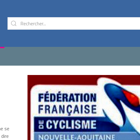
ne se
 dire