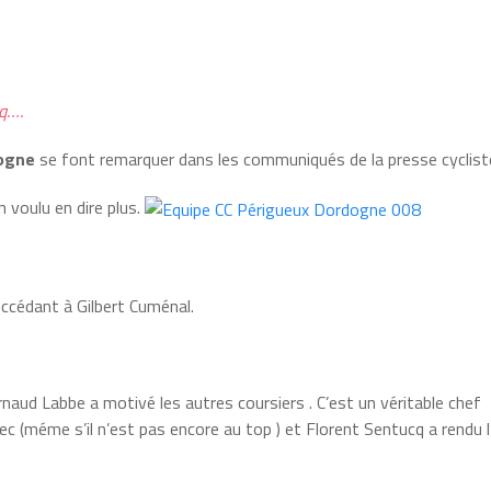
cq….
dogne
se font remarquer dans les communiqués de la presse cyclist
n voulu en dire plus.
succédant à Gilbert Cuménal.
’Arnaud Labbe a motivé les autres coursiers . C’est un véritable chef
tec (méme s’il n’est pas encore au top ) et Florent Sentucq a rendu l