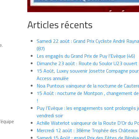
Articles récents
Samedi 22 août : Grand Prix Cycliste André Rayna
e.
(87)
Les engagés du Grand Prix de Puy l’Evèque (46)
Dimanche 23 août : Route du Soulor U23 ouvert
15 Août, Luxey souvenir Josette Compagne pour
Access annulée
Noa Puntous vainqueur de la nocturne de Cauter
15 Août : nocturne de Montpon , changement de
!
Puy l’Evèque : les engagements sont prolongés j
vendredi soir
’équipe
Achille Waterlot vainqueur de la Route D’Or du P
Mercredi 12 août : 38ème Trophée des Châteaux
Samedi 15 Août : grand Prix des Fêtes de Bénéja