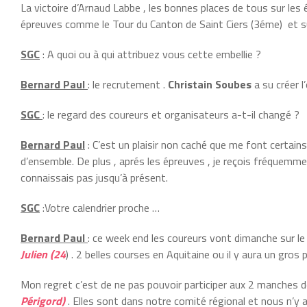
La victoire d’Arnaud Labbe , les bonnes places de tous sur les
épreuves comme le Tour du Canton de Saint Ciers (3éme) et su
SGC
: A quoi ou à qui attribuez vous cette embellie ?
Bernard Paul
: le recrutement .
Christain Soubes
a su créer l
SGC
: le regard des coureurs et organisateurs a-t-il changé ?
Bernard Paul
: C’est un plaisir non caché que me font certain
d’ensemble. De plus , aprés les épreuves , je reçois fréquem
connaissais pas jusqu’à présent.
SGC
:Votre calendrier proche …
Bernard Paul
: ce week end les coureurs vont dimanche sur le
Julien (24
) . 2 belles courses en Aquitaine ou il y aura un gros 
Mon regret c’est de ne pas pouvoir participer aux 2 manches 
Périgord)
. Elles sont dans notre comité régional et nous n’y