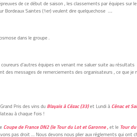
 épreuves de ce début de saison , les classements par équipes sur l
r Bordeaux Saintes (1er) veulent dire quelquechose ….
’osmose dans le groupe .
s coureurs d’autres équipes en venant me saluer suite au résultats
ment des messages de remerciements des organisateurs , ce que je 
 Grand Pris des vins du
Blayais à Cézac (33)
et Lundi à
Cénac et Sa
plateau à chaque fois !
de
Coupe de France DN2 (le Tour du Lot et Garonne ,
et le
Tour du
 avons pas droit … Nous devons nous plier aux réglements qui ont 