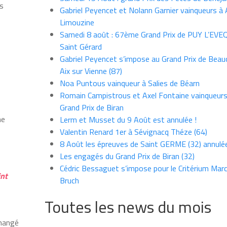
es
Gabriel Peyencet et Nolann Garnier vainqueurs à A
Limouzine
Samedi 8 août : 67ème Grand Prix de PUY L’EVE
Saint Gérard
Gabriel Peyencet s’impose au Grand Prix de Beau
Aix sur Vienne (87)
Noa Puntous vainqueur à Salies de Béarn
Romain Campistrous et Axel Fontaine vainqueur
Grand Prix de Biran
ne
Lerm et Musset du 9 Août est annulée !
Valentin Renard 1er à Sévignacq Théze (64)
8 Août les épreuves de Saint GERME (32) annulé
Les engagés du Grand Prix de Biran (32)
Cédric Bessaguet s’impose pour le Critérium Marce
int
Bruch
Toutes les news du mois
changé