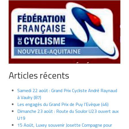
Articles récents
Samedi 22 août : Grand Prix Cycliste André Raynaud
à Vaulry (87)
Les engagés du Grand Prix de Puy l’Evèque (46)
Dimanche 23 août : Route du Soulor U23 ouvert aux
U19
15 Août, Luxey souvenir Josette Compagne pour