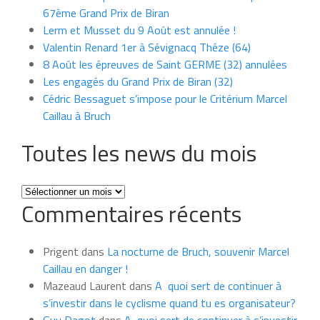
67ème Grand Prix de Biran
Lerm et Musset du 9 Août est annulée !
Valentin Renard 1er à Sévignacq Théze (64)
8 Août les épreuves de Saint GERME (32) annulées
Les engagés du Grand Prix de Biran (32)
Cédric Bessaguet s’impose pour le Critérium Marcel
Caillau à Bruch
Toutes les news du mois
Toutes
Commentaires récents
les
news
du
Prigent
dans
La nocturne de Bruch, souvenir Marcel
mois
Caillau en danger !
Mazeaud Laurent
dans
A quoi sert de continuer à
s’investir dans le cyclisme quand tu es organisateur?