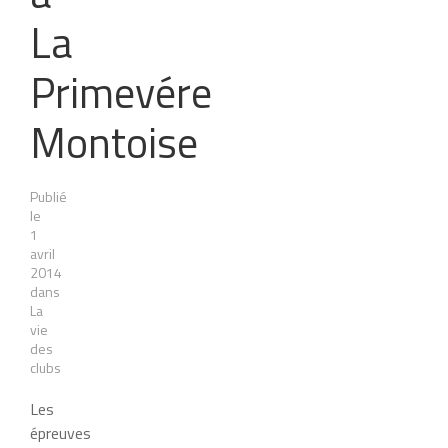
La
Primevére
Montoise
Publié
le
1
avril
2014
dans
La
vie
des
clubs
Les
épreuves