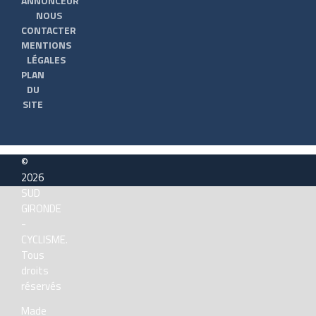
ANNONCEUR
NOUS
CONTACTER
MENTIONS
LÉGALES
PLAN
DU
SITE
©
2026
SUD
GIRONDE
-
CYCLISME.
Tous
droits
réservés
Made