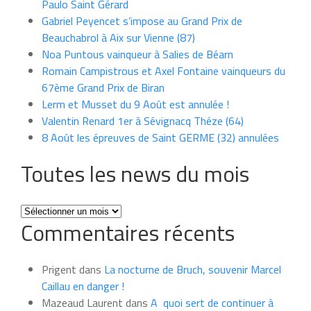
Paulo Saint Gérard
Gabriel Peyencet s’impose au Grand Prix de
Beauchabrol à Aix sur Vienne (87)
Noa Puntous vainqueur à Salies de Béarn
Romain Campistrous et Axel Fontaine vainqueurs du
67ème Grand Prix de Biran
Lerm et Musset du 9 Août est annulée !
Valentin Renard 1er à Sévignacq Théze (64)
8 Août les épreuves de Saint GERME (32) annulées
Toutes les news du mois
Toutes
Commentaires récents
les
news
du
Prigent
dans
La nocturne de Bruch, souvenir Marcel
mois
Caillau en danger !
Mazeaud Laurent
dans
A quoi sert de continuer à