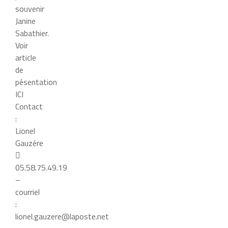
souvenir
Janine
Sabathier.
Voir
article
de
pésentation
ICI
Contact
:
Lionel
Gauzére

05.58.75.49.19
–
courriel
:
lionel.gauzere@laposte.net