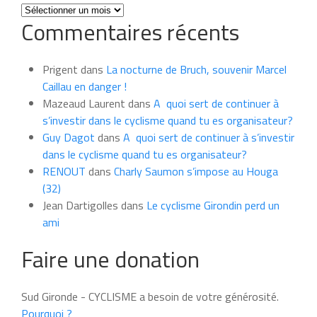
Toutes
Commentaires récents
les
news
du
Prigent
dans
La nocturne de Bruch, souvenir Marcel
mois
Caillau en danger !
Mazeaud Laurent
dans
A quoi sert de continuer à
s’investir dans le cyclisme quand tu es organisateur?
Guy Dagot
dans
A quoi sert de continuer à s’investir
dans le cyclisme quand tu es organisateur?
RENOUT
dans
Charly Saumon s’impose au Houga
(32)
Jean Dartigolles
dans
Le cyclisme Girondin perd un
ami
Faire une donation
Sud Gironde - CYCLISME a besoin de votre générosité.
Pourquoi ?