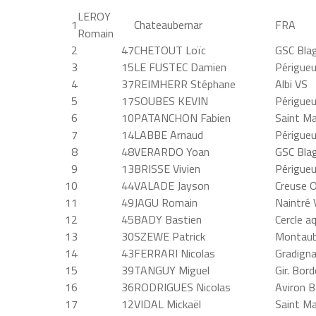
LEROY
1
Chateaubernar
FRA
Romain
2
47
CHETOUT Loïc
GSC Bla
3
15
LE FUSTEC Damien
Périgueu
4
37
REIMHERR Stéphane
Albi VS
5
17
SOUBES KEVIN
Périgueu
6
10
PATANCHON Fabien
Saint Ma
7
14
LABBE Arnaud
Périgueu
8
48
VERARDO Yoan
GSC Bla
9
13
BRISSE Vivien
Périgueu
10
44
VALADE Jayson
Creuse 
11
49
JAGU Romain
Naintré 
12
45
BADY Bastien
Cercle a
13
30
SZEWE Patrick
Montaub
14
43
FERRARI Nicolas
Gradign
15
39
TANGUY Miguel
Gir. Bor
16
36
RODRIGUES Nicolas
Aviron 
17
12
VIDAL Mickaël
Saint Ma