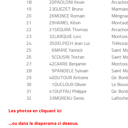
18
20
PAOLONI Kevin
Arcacho
19
23
GUEZET Bruno
Marmand
20
26
MONCE Romain
Mérigna
21
29
HAMEL Kévin
Montaub
22
21
SEGURA Thomas
Arcacho
23
32
LARQUIE Loïc
Montois
24
35
DELPECH Jean Luc
Trélissac
25
6
MARIE Yannick
Saint Ma
26
5
COUSIN Tristan
Saint Ma
27
42
CARRE Benjamin
Montois
28
9
PANDELE Sylvain
Saint Ma
29
40
DUTOUR Antoine
Gir. Bor
30
1
DUCLOUX Olivier
Le Bous
31
41
DUFFAU Philippe
Gir. Bor
32
33
MOREAU Denis
LaRoche
Les photos en cliquant ici
…ou dans le diaporama ci desous.