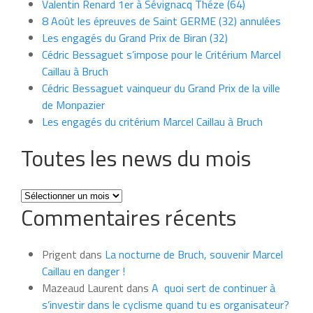
Valentin Renard 1er à Sévignacq Théze (64)
8 Août les épreuves de Saint GERME (32) annulées
Les engagés du Grand Prix de Biran (32)
Cédric Bessaguet s’impose pour le Critérium Marcel
Caillau à Bruch
Cédric Bessaguet vainqueur du Grand Prix de la ville
de Monpazier
Les engagés du critérium Marcel Caillau à Bruch
Toutes les news du mois
Toutes
Commentaires récents
les
news
du
Prigent
dans
La nocturne de Bruch, souvenir Marcel
mois
Caillau en danger !
Mazeaud Laurent
dans
A quoi sert de continuer à
s’investir dans le cyclisme quand tu es organisateur?