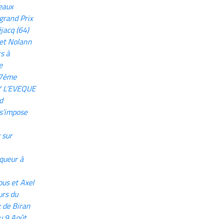
eaux
grand Prix
jacq (64)
 et Nolann
s à
e
67ème
Y L’EVEQUE
d
s’impose
 sur
queur à
us et Axel
urs du
 de Biran
u 9 Août