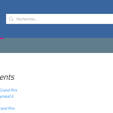
cents
Grand Prix
aynaud à
rand Prix