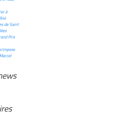
er à
(64)
es de Saint
lées
rand Prix
 s’impose
 Marcel
 news
res