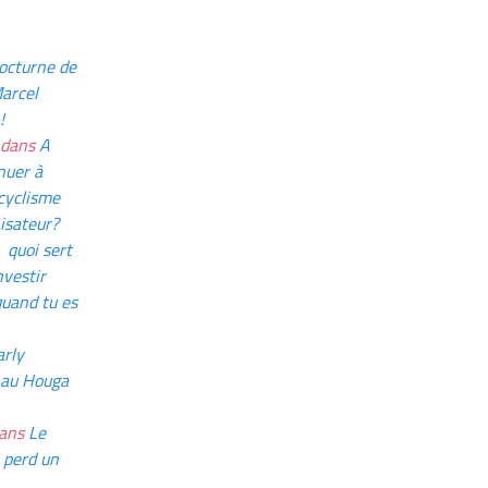
octurne de
arcel
!
dans
A
nuer à
 cyclisme
isateur?
 quoi sert
nvestir
quand tu es
rly
 au Houga
ans
Le
 perd un