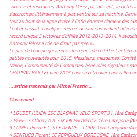
surprise et murmures, Anthony Pérez passait seul , le rictus à 
s’accrochait littéralement à plat ventre sur sa machine. Dernie
tout au bout de la ligne droite ? Enfin énorme clameur des 40
Loubet passait à quelques mètres devant son vaillant adversair
record unique 3 victoires d’affilée 2012-2013-2014. Il avouait a
Anthony Pérez à côé ne disait pas mieux.
Le pari de l’équipe qui a repris les rênes de ce GP est entièrem
petites nouveautés pour 2015. Messieurs, mesdames, Comité 
Mairie, Communauté de Communes, bénévoles signaleurs sans 
CHAPEAU BAS ! Et vive 2015 pour se retrouver pour rallumer 
… article transmis par Michel Frostin …
Classement
:
1 LOUBET JULIEN GSC BLAGNAC VELO SPORT 31 1ère Catégo
2 PEREZ Anthony AVC AIX EN PROVENCE 1ère Catégorie (Au
3 COMET Pierre E.C. ST ETIENNE – LOIRE 1ère Catégorie (Au
4 SENTUCQ Florent CC PERIGUEUX DORDOGNE 1ère Catégori