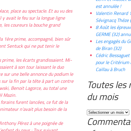
est annulée !
lace, place au spectacle. Et au vu des
Valentin Renard 1
y avait le feu sur la longue ligne
Sévignacq Théze 
e, les coureurs la bouche grand
8 Août les épreuv
GERME (32) annu
 la 1ère prime, accompagné, bien sûr
Les engagés du G
rent Sentuck qui ne put tenir le
de Biran (32)
Cédric Bessaguet
 prime, les écarts grandissaient. Mi-
pour le Critérium
ssaient à son tour laissant le duo
Caillau à Bruch
re sur une belle annonce du podium le
sur la fin par la tête à part un contre
Toutes les
ski, Benoit Lagorce, au total une
du mois
ël Mazin.
forains furent lancées, ce fut de la
’animateur n’avait plus besoin de la
Toutes
Commentai
les
e, Anthony Pérez à une poignée de
news
l’enfant du pays ; Tour suivant,