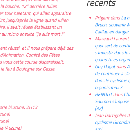
récents
du
la bouche, 12’’ derrière Julien
mois
r tour haletant, qui allait apparaitre
Prigent
dans
La n
0m jusqu’après la ligne quand Julien
Bruch, souvenir M
e. Il avait réussi établissant un
Caillau en danger 
u micro ensuite ‘’je suis mort !’’
Mazeaud Laurent
quoi sert de conti
ent réussi, et il nous prépare déjà des
s’investir dans le
d’Animation, Comité des Fêtes,
quand tu es organ
vous cette course disparaissait,
Guy Dagot
dans
A
le feu à Boulogne sur Gesse.
de continuer à s’i
dans le cyclisme 
organisateur?
RENOUT
dans
Cha
Saumon s’impose
rie (Aucune) 2H13′
(32)
cune)
Jean Dartigolles
d
cune)
cyclisme Girondin
e (Aucune)
ami