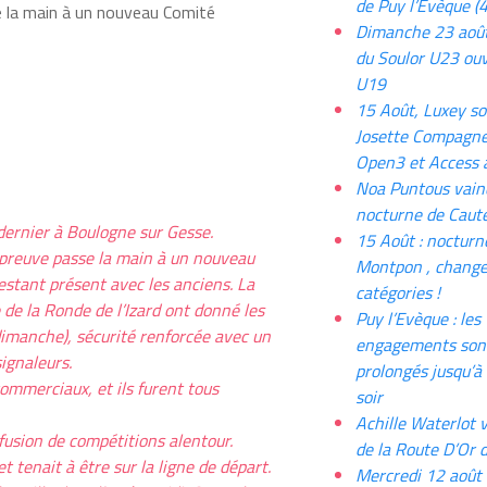
de Puy l’Evèque (
e la main à un nouveau Comité
Dimanche 23 août
du Soulor U23 ouv
U19
15 Août, Luxey so
Josette Compagne
Open3 et Access 
Noa Puntous vain
nocturne de Caut
dernier à Boulogne sur Gesse.
15 Août : nocturn
 épreuve passe la main à un nouveau
Montpon , chang
stant présent avec les anciens. La
catégories !
de la Ronde de l’Izard ont donné les
Puy l’Evèque : les
imanche), sécurité renforcée avec un
engagements son
signaleurs.
prolongés jusqu’à
commerciaux, et ils furent tous
soir
Achille Waterlot 
usion de compétitions alentour.
de la Route D’Or 
et tenait à être sur la ligne de départ.
Mercredi 12 août