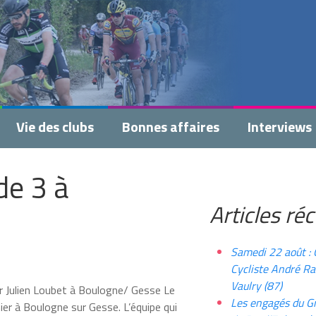
Vie des clubs
Bonnes affaires
Interviews
de 3 à
Articles ré
Samedi 22 août : 
Cycliste André R
Vaulry (87)
ur Julien Loubet à Boulogne/ Gesse Le
Les engagés du G
er à Boulogne sur Gesse. L’équipe qui