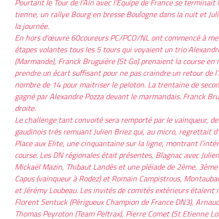
Pourtant le Tour de l’Ain avec l’Equipe de France se terminait l
tienne, un rallye Bourg en bresse Boulogne dans la nuit et Jul
la journée.
En hors d’œuvre 60coureurs PC/PCO/NL ont commencé à mettr
étapes volantes tous les 5 tours qui voyaient un trio Alexand
(Marmande), Franck Bruguière (St Go) prenaient la course en 
prendre un écart suffisant pour ne pas craindre un retour de l’
nombre de 14 pour maitriser le peloton. La trentaine de secon
gagné par Alexandre Pozza devant le marmandais. Franck Brug
droite.
Le challenge tant convoité sera remporté par le vainqueur, d
gaudinois très remuant Julien Briez qui, au micro, regrettait d’av
Place aux Elite, une cinquantaine sur la ligne, montrant l’int
course. Les DN régionales était présentes, Blagnac avec Juli
Mickaël Mazin, Thibaut Landès et une pléïade de 2ème, 3ème e
Capus (vainqueur à Rodez) et Romain Campistrous, Montauba
et Jérémy Loubeau. Les invités de comités extérieurs étaient
Florent Sentuck (Périgueux Champion de France DN3), Arnaud T
Thomas Peyroton (Team Peltrax), Pierre Comet (St Etienne Lo