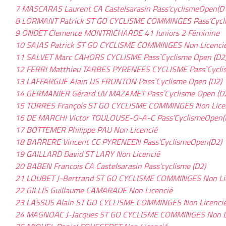
7 MASCARAS Laurent CA Castelsarasin Pass’cyclismeOpen(D
8 LORMANT Patrick ST GO CYCLISME COMMINGES Pass’Cycl
9 ONDET Clemence MONTRICHARDE 41 Juniors 2 Féminine
10 SAJAS Patrick ST GO CYCLISME COMMINGES Non Licenci
11 SALVET Marc CAHORS CYCLISME Pass`Cyclisme Open (D2
12 FERRI Matthieu TARBES PYRENEES CYCLISME Pass`Cycli
13 LAFFARGUE Alain US FRONTON Pass`Cyclisme Open (D2)
14 GERMANIER Gérard UV MAZAMET Pass`Cyclisme Open (D
15 TORRES François ST GO CYCLISME COMMINGES Non Lice
16 DE MARCHI Victor TOULOUSE-O-A-C Pass’CyclismeOpen(
17 BOTTEMER Philippe PAU Non Licencié
18 BARRERE Vincent CC PYRENEEN Pass’CyclismeOpen(D2)
19 GAILLARD David ST LARY Non Licencié
20 BABEN Francois CA Castelsarasin Pass’cyclisme (D2)
21 LOUBET J-Bertrand ST GO CYCLISME COMMINGES Non Li
22 GILLIS Guillaume CAMARADE Non Licencié
23 LASSUS Alain ST GO CYCLISME COMMINGES Non Licenci
24 MAGNOAC J-Jacques ST GO CYCLISME COMMINGES Non L