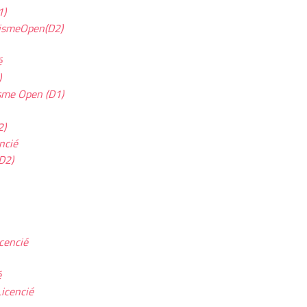
1)
ismeOpen(D2)
é
)
sme Open (D1)
2)
ncié
D2)
cencié
é
icencié