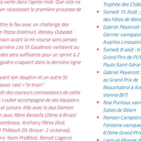
a veille dans l’après-midi. Que cela ne
Trophée des Chât
ien réussissait le première prouesse de
Samedi 15 Août : 
des Fêtes de Béné
e le feu avec un challenge des
Gabriel Peyencet
re Pozza (Vielmur), Wesley Dubedat
Garnier vainqueur
main avant la mi-course sans jamais
Availles Limouzin
arrière. Les St Gaudinois veillaient au
Samedi 8 août : 
des sera suffisante pour un sprint à 2
Grand Prix de PU
uière craquant dans la dernière ligne
Paulo Saint Gérar
Gabriel Peyencet 
evant son dauphin et un autre St
au Grand Prix de
oir raté «’’le train’’.
Beauchabrol à Aix
érêt des coureurs connaisseurs de cette
Vienne (87)
en Loubet accompagné de ses équipiers
Noa Puntous vain
t juniors. Albi avec le duo Damien
Salies de Béarn
n avec Rémi Benarfa (2ème à Biran)
Romain Campistro
 nombreux, Anthony Pérex (Aix),
Fontaine vainque
hébault (St Brieuc- 2 victoires),
67ème Grand Prix
ire Team ProBike), Benoit Lagorce
Lerm et Musset d