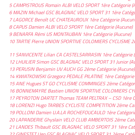
5 CAMPISTROUS Romain ALBI VELO SPORT 1ère Catégorie (
6 MAZIN Michael GSC BLAGNAC VELO SPORT 31 1ère Catégor
7 LAGORCE Benoît UC CHATEAUROUX 1ère Catégorie (Aucun
8 CAPUS Damien ALBI VELO SPORT 1ère Catégorie (Aucune)
9 BENARFA Rémi US MONTAUBAN 1ère Catégorie (Aucune)
10 TARTIE Pierre UNION SPORTIVE COLOMIERS CYCLISME 2è
11 SANVICENTE Lilian CA CASTELSARRASIN 1ère Catégorie (
12 LHUILIER Simon GSC BLAGNAC VELO SPORT 31 Junior (A
13 PERUSIN Benjamin UV AUCH GG 2ème Catégorie (Aucune)
14 KWIATKOWSKI Grzegorz PEDALE PILATINE 1ère Catégorie 
15 ANE Hugues ST GO CYCLISME COMMINGES 2ème Catégori
16 BONNEMAYRE Bastien UNION SPORTIVE COLOMIERS CYCL
17 PEYROTON DARTET Thomas TEAM PELTRAX – CSD 1ère Ca
18 LORENZI Hugo TARBES CYCLISTE COMPETITION 2ème Caté
19 POLLONI Damien U.A.LA ROCHEFOUCAULD 1ère Catégorie
20 LAPANDERIE Ghyslain VELO CLUB AMBERTOIS 2ème Catég
21 LANDES Thibault GSC BLAGNAC VELO SPORT 31 1ère Caté
22 GINESTET Ugo GSC BLAGNAC VELO SPORT 31 2ème Catégo