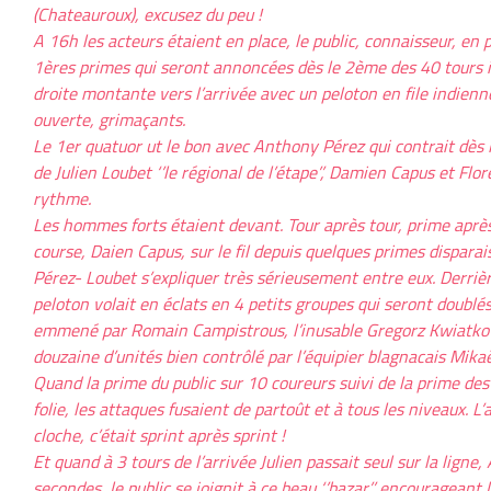
(Chateauroux), excusez du peu !
A 16h les acteurs étaient en place, le public, connaisseur, en p
1ères primes qui seront annoncées dès le 2ème des 40 tours il 
droite montante vers l’arrivée avec un peloton en file indienn
ouverte, grimaçants.
Le 1er quatuor ut le bon avec Anthony Pérez qui contrait dès
de Julien Loubet ‘’le régional de l’étape’’, Damien Capus et Flo
rythme.
Les hommes forts étaient devant. Tour après tour, prime après
course, Daien Capus, sur le fil depuis quelques primes disparai
Pérez- Loubet s’expliquer très sérieusement entre eux. Derriè
peloton volait en éclats en 4 petits groupes qui seront doublés 
emmené par Romain Campistrous, l’inusable Gregorz Kwiatkow
douzaine d’unités bien contrôlé par l’équipier blagnacais Mika
Quand la prime du public sur 10 coureurs suivi de la prime des 
folie, les attaques fusaient de partoût et à tous les niveaux. L
cloche, c’était sprint après sprint !
Et quand à 3 tours de l’arrivée Julien passait seul sur la lign
secondes, le public se joignit à ce beau ‘’bazar’’ encourageant 