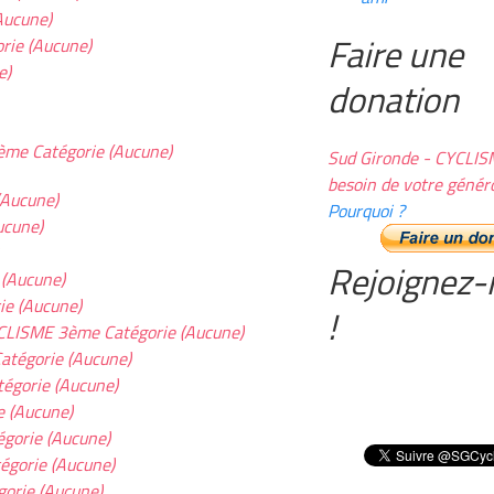
Aucune)
Faire une
ie (Aucune)
e)
donation
me Catégorie (Aucune)
Sud Gironde - CYCLIS
besoin de votre généro
Aucune)
Pourquoi ?
ucune)
Rejoignez-
(Aucune)
e (Aucune)
!
ISME 3ème Catégorie (Aucune)
tégorie (Aucune)
gorie (Aucune)
 (Aucune)
orie (Aucune)
gorie (Aucune)
rie (Aucune)