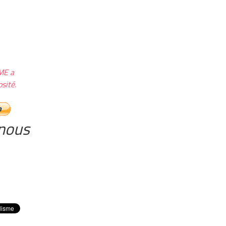
ME a
sité.
nous