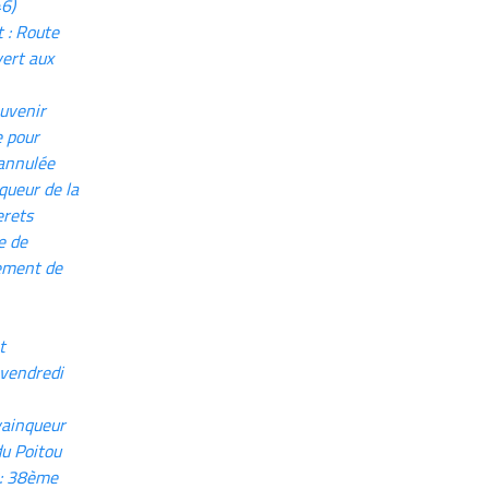
46)
 : Route
ert aux
uvenir
 pour
annulée
queur de la
erets
e de
ement de
t
 vendredi
vainqueur
du Poitou
 : 38ème