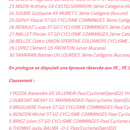
23 MAZIN Anthony CA CASTELSARRASIN 3ème Catégorie (A
24 SOUBIE Guillaume AS MURET C 3ème Catégorie (Aucune)
25 DUPUY Pascal ST GO CYCLISME COMMINGES 3ème Catégor
26 RENAULT Lucas ST GO CYCLISME COMMINGES 3ème Catég
27 MALLET Florian ST GO CYCLISME COMMINGES 2ème Catég
28 BELLOC Cédric UNION SPORTIVE COLOMIERS CYCLISME 3è
29 LOPEZ Clément US FRONTON Junior (Aucune)
30 SAMARAN Bastien UV LOURDES 3ème Catégorie (Aucune)
En prologue se disputait une épreuve réservée aux PC , PC 
Classement :
1 POZZA Alexendre AS VILLEMUR Pass’CyclismeOpen(D2) 1
2 DUBEDAT WESKY CC MARMANDAIS Pass’cyclisme Open(D2
3 BRUGUIERE Franck ST GO CYCLISME COMMINGES Pass`Cycl
4 BONZON Michel ST GO CYCLISME COMMINGES Pass`Cyclis
5 BRIEZ Julien ST GO CYCLISME COMMINGES Pass`Cyclisme 
6 THOMAS Jacky BALMA -O-C Pass’CyclismeOpen(D2)