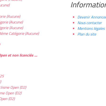
Informatio
ucune)
ie (Aucune)
Devenir Annonce
orie (Aucune)
Nous contacter
orie (Aucune)
Mentions légales
me Catégorie (Aucune)
Plan du site
Open et non licenciés …
H25
)
isme Open (D2)
me Open (D2)
Open (D2)