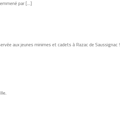
 emmené par […]
servée aux jeunes minimes et cadets à Razac de Saussignac !
i
lle.