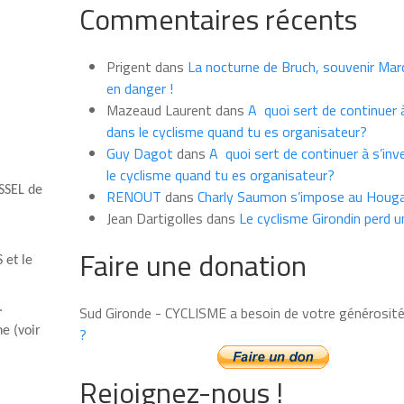
Commentaires récents
les
news
du
Prigent
dans
La nocturne de Bruch, souvenir Marce
mois
en danger !
Mazeaud Laurent
dans
A quoi sert de continuer à
dans le cyclisme quand tu es organisateur?
Guy Dagot
dans
A quoi sert de continuer à s’inv
le cyclisme quand tu es organisateur?
SS
EL de
RENOUT
dans
Charly Saumon s’impose au Houga
Jean Dartigolles
dans
Le cyclisme Girondin perd u
Faire une donation
 et le
.
Sud Gironde - CYCLISME a besoin de votre générosit
e (
v
oir
?
Rejoignez-nous !