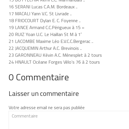
16 SERANI Lucas C.A.M. Bordeaux ..
17 MACALI Yann V.C. St Livrade ..
18 FRIOCOURT Dylan E. C. Foyenne ..
19 LANCE Armand C.C.Périgueux à 15 »
20 RUIZ Yoan U.C. Le Haillan St M à 1′
21 LACOMBE Maxime Léo E.V.C.C.Bergerac ..
22 JACQUEMIN Arthur A.C. Brevinois ..
23 GARONNEAU Kévin A.C. Ménesplet à 2 tours
24 HNAULT Océane Forges Vélo’s 76 à 2 tours
0 Commentaire
Laisser un commentaire
Votre adresse email ne sera pas publiée