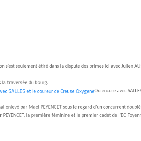
on s
’
est seulement étiré dans la dispute des primes ici avec Julien AU
 la traversée du bourg.
Ou encore avec SALLES
inal enlevé par Mael PE
YENCET sous le regard d
’
un concurrent doublé
r PEYENCET, la première féminine et le premier cadet de l
’
EC Foyenn