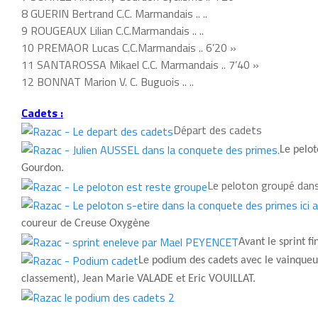
8 GUERIN Bertrand C.C. Marmandais .. ..
9 ROUGEAUX Lilian C.C.Marmandais .. ..
10 PREMAOR Lucas C.C.Marmandais .. 6’20 »
11 SANTAROSSA Mikael C.C. Marmandais .. 7’40 »
12 BONNAT Marion V. C. Buguois .. ..
Cadets :
Départ des cadets
Le pelot
Gourdon.
Le peloton groupé dans
coureur
de Cre
use Oxygène
Avant le sprint f
Le podium des cadets avec le vainqueu
classement), Jean Marie VALADE et Eric VO
UILLAT.