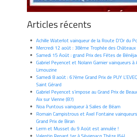
Articles récents
Achille Waterlot vainqueur de la Route D’Or du P
Mercredi 12 août : 38ème Trophée des Châteaux
Samedi 15 Août : grand Prix des Fêtes de Bénéja
Gabriel Peyencet et Nolann Garnier vainqueurs à A
Limouzine
Samedi 8 août : 67ème Grand Prix de PUY L’EVE
Saint Gérard
Gabriel Peyencet s’impose au Grand Prix de Beau
Aix sur Vienne (87)
Noa Puntous vainqueur à Salies de Béarn
Romain Campistrous et Axel Fontaine vainqueur
Grand Prix de Biran
Lerm et Musset du 9 Août est annulée !
Valentin Renard 1er à Sévignacq Théze (64)