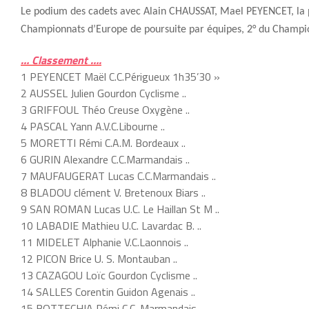
Le podium des cadets avec Alain CHAUSSA
T, Mael PEYENCET, la
Championnats d
’
Europe de poursuite par équipes,
2° du Champi
… Classement ….
1 PEYENCET Maël C.C.Périgueux 1h35’30 »
2 AUSSEL Julien Gourdon Cyclisme ..
3 GRIFFOUL Théo Creuse Oxygène ..
4 PASCAL Yann A.V.C.Libourne ..
5 MORETTI Rémi C.A.M. Bordeaux ..
6 GURIN Alexandre C.C.Marmandais ..
7 MAUFAUGERAT Lucas C.C.Marmandais ..
8 BLADOU clément V. Bretenoux Biars ..
9 SAN ROMAN Lucas U.C. Le Haillan St M ..
10 LABADIE Mathieu U.C. Lavardac B. ..
11 MIDELET Alphanie V.C.Laonnois ..
12 PICON Brice U. S. Montauban ..
13 CAZAGOU Loïc Gourdon Cyclisme ..
14 SALLES Corentin Guidon Agenais ..
15 BOTTECHIA Rémi C.C. Marmandais ..