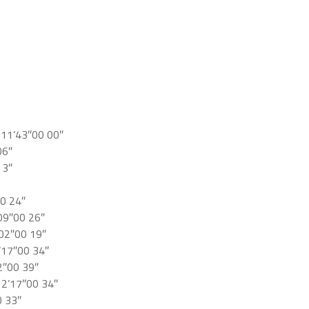
 11’43″00 00″
06″
13″
0 24″
09″00 26″
02″00 19″
’17″00 34″
2″00 39″
12’17″00 34″
0 33″