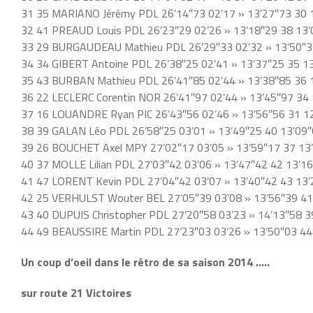
31 35 MARIANO Jérémy PDL 26’14″73 02’17 » 13’27″73 30 1
32 41 PREAUD Louis PDL 26’23″29 02’26 » 13’18″29 38 13’
33 29 BURGAUDEAU Mathieu PDL 26’29″33 02’32 » 13’50″3
34 34 GIBERT Antoine PDL 26’38″25 02’41 » 13’37″25 35 13
35 43 BURBAN Mathieu PDL 26’41″85 02’44 » 13’38″85 36 1
36 22 LECLERC Corentin NOR 26’41″97 02’44 » 13’45″97 34 
37 16 LOUANDRE Ryan PIC 26’43″56 02’46 » 13’56″56 31 12
38 39 GALAN Léo PDL 26’58″25 03’01 » 13’49″25 40 13’09″
39 26 BOUCHET Axel MPY 27’02″17 03’05 » 13’59″17 37 13’
40 37 MOLLE Lilian PDL 27’03″42 03’06 » 13’47″42 42 13’16
41 47 LORENT Kevin PDL 27’04″42 03’07 » 13’40″42 43 13’
42 25 VERHULST Wouter BEL 27’05″39 03’08 » 13’56″39 41
43 40 DUPUIS Christopher PDL 27’20″58 03’23 » 14’13″58 3
44 49 BEAUSSIRE Martin PDL 27’23″03 03’26 » 13’50″03 44
Un coup d’oeil dans le rétro de sa saison 2014 …..
sur route 21 Victoires