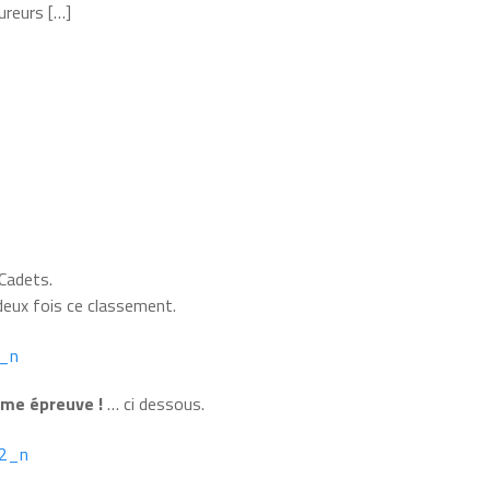
ureurs […]
 Cadets.
 deux fois ce classement.
éme épreuve !
… ci dessous.