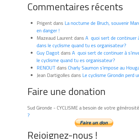
Commentaires récents
les
news
du
Prigent
dans
La nocturne de Bruch, souvenir Marce
mois
en danger !
Mazeaud Laurent
dans
A quoi sert de continuer à
dans le cyclisme quand tu es organisateur?
Guy Dagot
dans
A quoi sert de continuer à s’inv
le cyclisme quand tu es organisateur?
RENOUT
dans
Charly Saumon s’impose au Houga
Jean Dartigolles
dans
Le cyclisme Girondin perd u
Faire une donation
Sud Gironde - CYCLISME a besoin de votre générosit
?
Rejoignez-nous !