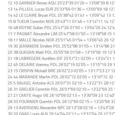
12 10 GARNIER Renan AQU 25’23″39 01’26 » 13’08″39 8 12
13 14 PILLEUL Lucas EUR 25’33″69 01’36 » 13’00″69 18 12’
14 42 LE CLAIRE Bryan PDL 25’38″42 01’41 » 13’09″42 13 1
15 8 TUEUR Corentin NOR 25’43″11 01’46 » 13’14″11 14 12
16 48 ROYNE Gulian PDL 25’47″26 01’50 » 13’04″26 24 12’4
17 7 PAGNAT Alexandre LIM 25’47″58 01’50 » 13’18″58 15 1
18 17 MALLE Nicolas NOR 25’51″45 01’54 » 13’06″45 26 12
19 30 JEANNIERE Emilien PDL 25’52″86 01’55 » 13’14″86 21
20 38 GUEGAN Maël PDL 25’55″06 01’58 » 13’19″06 19 12’
21 18 LABREGERE Aurélien IDF 25’57″21 02’00 » 13’24″21 1
22 45 DELAIRE Vianney PDL 26’02″19 02’05 » 13’15″19 29 1
23 15 CRISPIN Mickaël BRE 26’02″23 02’05 » 13’17″23 27 1
24 44 MARANDE Martin PDL 26’02″72 02’05 » 13’10″72 32 
25 5 RAUGEL Antoine ALS 26’07″31 02’10 » 13’22″31 28 12’
26 31 GRELIER Corentin PDL 26’07″69 02’10 » 13’22″69 25 
27 21 CANTE Hugo VIE 26’10″09 02’13 » 13’30″09 23 12’40
28 33 FOURNIER Quentin PDL 26’12″69 02’15 » 13’20″69 33
29 13 AVERSENG Alexandre NPC 26’13″28 02’16 » 13’43″28 
30 20 GAAG Louis AUV 26’14″04 02’17 » 13’37″04 20 12’37