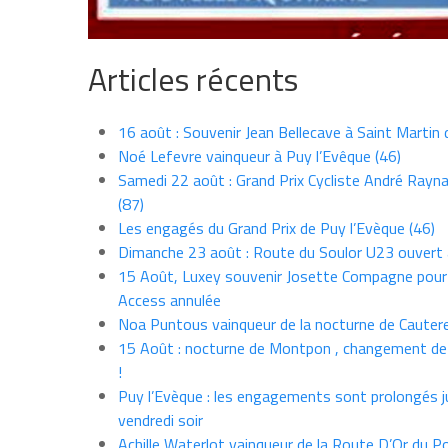
Articles récents
16 août : Souvenir Jean Bellecave à Saint Martin
Noé Lefevre vainqueur à Puy l’Evêque (46)
Samedi 22 août : Grand Prix Cycliste André Rayna
(87)
Les engagés du Grand Prix de Puy l’Evèque (46)
Dimanche 23 août : Route du Soulor U23 ouvert
15 Août, Luxey souvenir Josette Compagne pour
Access annulée
Noa Puntous vainqueur de la nocturne de Cauter
15 Août : nocturne de Montpon , changement de
!
Puy l’Evèque : les engagements sont prolongés j
vendredi soir
Achille Waterlot vainqueur de la Route D’Or du P