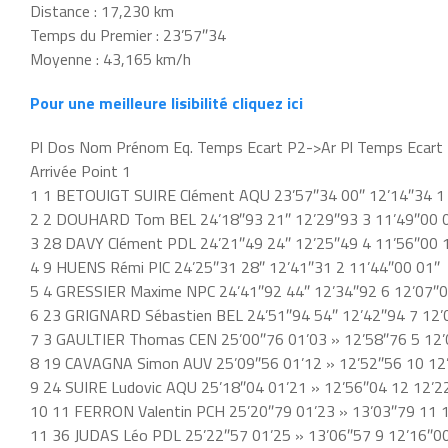
Distance : 17,230 km
Temps du Premier : 23’57″34
Moyenne : 43,165 km/h
Pour une meilleure lisibilité cliquez ici
Pl Dos Nom Prénom Eq. Temps Ecart P2->Ar Pl Temps Ecart
Arrivée Point 1
1 1 BETOUIGT SUIRE Clément AQU 23’57″34 00″ 12’14″34 1
2 2 DOUHARD Tom BEL 24’18″93 21″ 12’29″93 3 11’49″00 
3 28 DAVY Clément PDL 24’21″49 24″ 12’25″49 4 11’56″00 
4 9 HUENS Rémi PIC 24’25″31 28″ 12’41″31 2 11’44″00 01″
5 4 GRESSIER Maxime NPC 24’41″92 44″ 12’34″92 6 12’07″0
6 23 GRIGNARD Sébastien BEL 24’51″94 54″ 12’42″94 7 12’
7 3 GAULTIER Thomas CEN 25’00″76 01’03 » 12’58″76 5 12’
8 19 CAVAGNA Simon AUV 25’09″56 01’12 » 12’52″56 10 12
9 24 SUIRE Ludovic AQU 25’18″04 01’21 » 12’56″04 12 12’2
10 11 FERRON Valentin PCH 25’20″79 01’23 » 13’03″79 11 
11 36 JUDAS Léo PDL 25’22″57 01’25 » 13’06″57 9 12’16″0