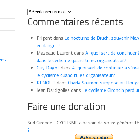
Toutes
Commentaires récents
les
news
du
Prigent
dans
La nocturne de Bruch, souvenir Marce
mois
en danger !
Mazeaud Laurent
dans
A quoi sert de continuer à
ées
.
dans le cyclisme quand tu es organisateur?
Guy Dagot
dans
A quoi sert de continuer à s’inv
le cyclisme quand tu es organisateur?
RENOUT
dans
Charly Saumon s’impose au Houga
Jean Dartigolles
dans
Le cyclisme Girondin perd u
Faire une donation
Sud Gironde - CYCLISME a besoin de votre générosit
?