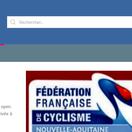
 open.
rivée à