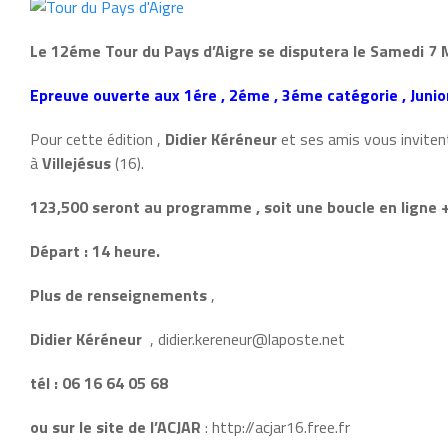
Le 12éme Tour du Pays d’Aigre se disputera le Samedi 7 M
Epreuve ouverte aux 1ére , 2éme , 3éme catégorie , Junio
Pour cette édition ,
Didier Kéréneur
et ses amis vous inviten
à
Villejésus
(16).
123,500 seront au programme , soit une boucle en ligne + 
Départ : 14 heure.
Plus de renseignements
,
Didier Kéréneur
, didier.kereneur@laposte.net
tél : 06 16 64 05 68
ou sur le site de l’ACJAR
: http://acjar16.free.fr