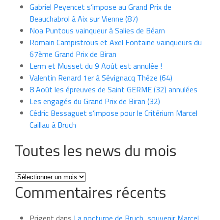
Gabriel Peyencet s’impose au Grand Prix de
Beauchabrol à Aix sur Vienne (87)
Noa Puntous vainqueur à Salies de Béarn
Romain Campistrous et Axel Fontaine vainqueurs du
67ème Grand Prix de Biran
Lerm et Musset du 9 Août est annulée !
Valentin Renard 1er à Sévignacq Théze (64)
8 Août les épreuves de Saint GERME (32) annulées
Les engagés du Grand Prix de Biran (32)
Cédric Bessaguet s’impose pour le Critérium Marcel
Caillau à Bruch
Toutes les news du mois
Toutes
Commentaires récents
les
news
du
Prigent
dans
La nocturne de Bruch, souvenir Marcel