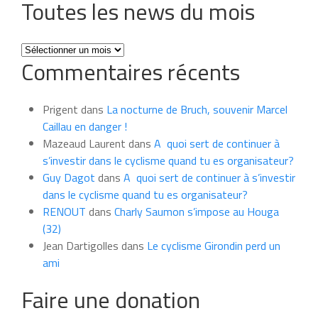
Toutes les news du mois
Toutes
Commentaires récents
les
news
du
Prigent
dans
La nocturne de Bruch, souvenir Marcel
mois
Caillau en danger !
Mazeaud Laurent
dans
A quoi sert de continuer à
s’investir dans le cyclisme quand tu es organisateur?
Guy Dagot
dans
A quoi sert de continuer à s’investir
dans le cyclisme quand tu es organisateur?
RENOUT
dans
Charly Saumon s’impose au Houga
(32)
Jean Dartigolles
dans
Le cyclisme Girondin perd un
ami
Faire une donation